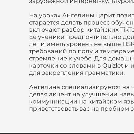
зарубежной интернет-культурой
На уроках Ангелины царит позит
старается делать процесс обуче
включают разбор китайских TikTo
Её ученики предпочтительно долж
лет и иметь уровень не выше HSK
требований по полу и темпераме
стремление к учебе. Для домаш
карточки со словами в Quizlet и
для закрепления грамматики.
Ангелина специализируется на ч
делая акцент на улучшении нав
коммуникации на китайском язык
приветствовать вас на пробном 