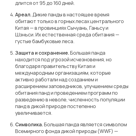
длится от 95 до 160 дней.
Ареал.
Дикие панды в настоящее время
обитают только в горных лесах центрального
Китая — в провинциях Сычуань, Ганьсу и
Шэньси. Их естественная среда обитания —
густые бамбуковые леса.
Защита и сохранение.
Большая панда
находится под угрозой исчезновения, но
благодаря правительству Китая и
международным организациям, которые
активно работали над созданием и
расширением заповедников, улучшением среды
обитания панд и проведением программ по
разведению в неволе, численность популяции
панд в дикой природе постепенно
увеличивается.
Символика.
Большая панда является символом
Всемирного фонда дикой природы (WWF) —