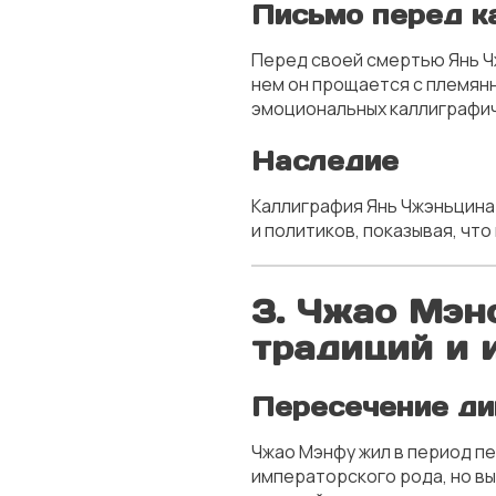
Письмо перед к
Перед своей смертью Янь Ч
нем он прощается с племян
эмоциональных каллиграфич
Наследие
Каллиграфия Янь Чжэньцина 
и политиков, показывая, чт
3. Чжао Мэн
традиций и 
Пересечение дин
Чжао Мэнфу жил в период пе
императорского рода, но вы