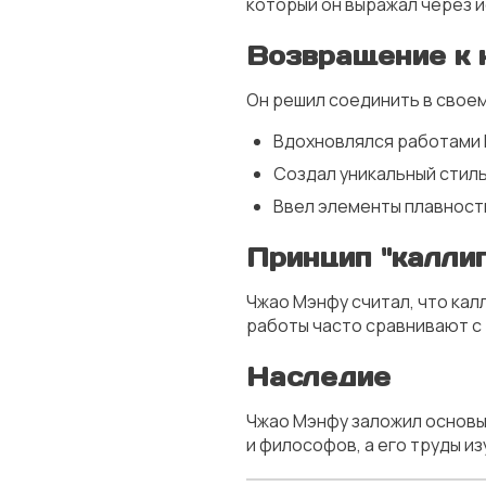
который он выражал через и
Возвращение к 
Он решил соединить в свое
Вдохновлялся работами
Создал уникальный стиль
Ввел элементы плавности
Принцип "калли
Чжао Мэнфу считал, что калл
работы часто сравнивают с
Наследие
Чжао Мэнфу заложил основы 
и философов, а его труды и