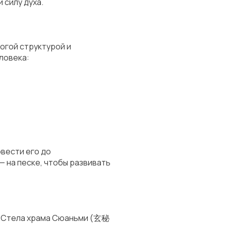
 силу духа.
рогой структурой и
ловека:
овести его до
— на песке, чтобы развивать
к
Стела храма Сюаньми
(玄秘