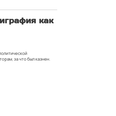
лиграфия как
 политической
орам, за что был казнен.