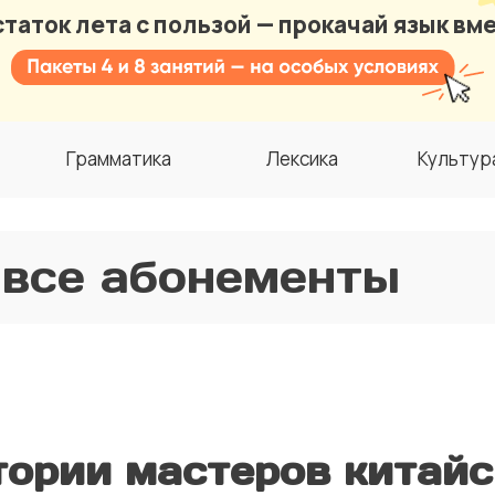
таток лета с пользой — прокачай язык вме
Грамматика
Лексика
Культур
 все абонементы
тории мастеров китайс