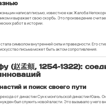
азнью
жэньцин написал письмо, известное как
Жалоба Непокорн
ником и выражает свою скорбь. Это произведение считае
еских работ в истории.
стала символом внутренней силы и праведности. Его ст
о искусство письма может быть актом сопротивления.
фу (赵孟頫, 1254–1322): сое
инноваций
астий и поиск своего пути
рехода от династии Сун к монгольской династии Юань. О
нужден был служить новой власти. Это вызывало у него в