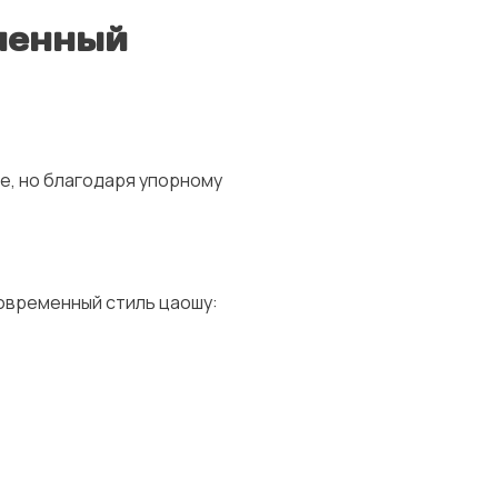
еменный
е, но благодаря упорному
современный стиль цаошу: