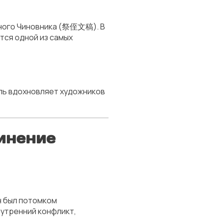
ого Чиновника
(祭侄文稿). В
тся одной из самых
иль вдохновляет художников
динение
н был потомком
нутренний конфликт,