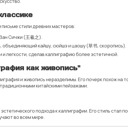
скусство.
классике
м письме стили древних мастеров:
 Ван Сичжи (王羲之).
, объединяющий кайшу, сюйшэ и цаошу (草书, скоропись).
 и легкости, сделав каллиграфию более эстетичной.
графия как живопись"
играфия и живопись неразделимы. Его почерк похож на то
 традиционными китайскими пейзажами.
эстетического подхода к каллиграфии. Его стиль стал п
зучают во всем мире.