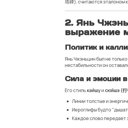
塔碑), считаются эталоном к
2. Янь Чжэн
выражение 
Политик и калл
Янь Чжэньцин был не только
нестабильности он оставалс
Сила и эмоции в
Его стиль
кайшу
и
сюйшэ (行
Линии толстые и энергич
Иероглифы будто "дышат"
Каждое слово передает э