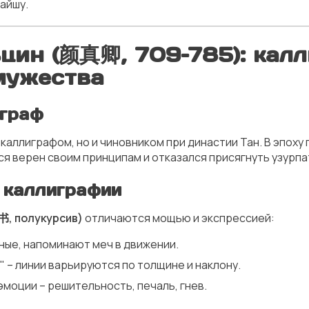
айшу.
ьцин (颜真卿, 709–785): кал
мужества
играф
 каллиграфом, но и чиновником при династии Тан. В эпоху
я верен своим принципам и отказался присягнуть узурпат
 каллиграфии
书, полукурсив)
отличаются мощью и экспрессией:
ные, напоминают меч в движении.
 – линии варьируются по толщине и наклону.
моции – решительность, печаль, гнев.