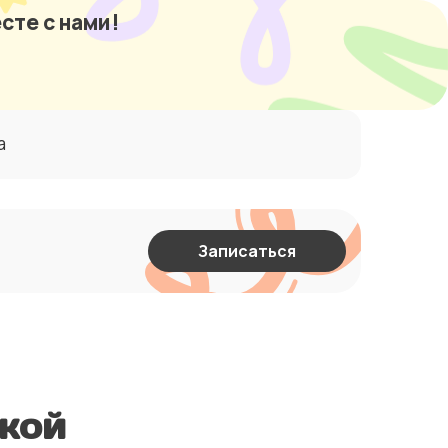
сте с нами!
а
Записаться
кой