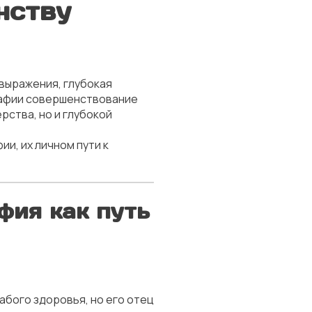
нству
овыражения, глубокая
графии совершенствование
рства, но и глубокой
и, их личном пути к
фия как путь
лабого здоровья, но его отец