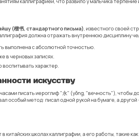
анятиям каллиграфией, что развило у мальчика терпение и
айшу (楷书, стандартного письма)
, известного своей ст
 каллиграфия должна отражать внутреннюю дисциплину че
ть выполнена с абсолютной точностью.
е в черновых записях.
о воспитывать характер.
анности искусству
 часами писать иероглиф "永" (yǒng, "вечность"), чтобы д
ал особый метод: писал одной рукой на бумаге, а другой 
т в китайских школах каллиграфии, а его работы, такие ка