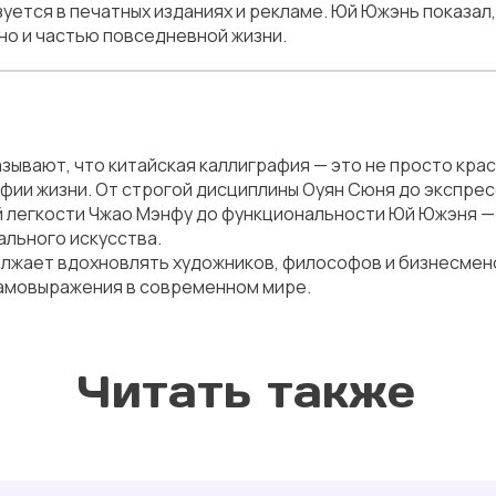
ьзуется в печатных изданиях и рекламе. Юй Южэнь показал
 но и частью повседневной жизни.
зывают, что китайская каллиграфия — это не просто кра
офии жизни. От строгой дисциплины Оуян Сюня до экспре
й легкости Чжао Мэнфу до функциональности Юй Южэня —
ального искусства.
лжает вдохновлять художников, философов и бизнесмено
самовыражения в современном мире.
Читать также