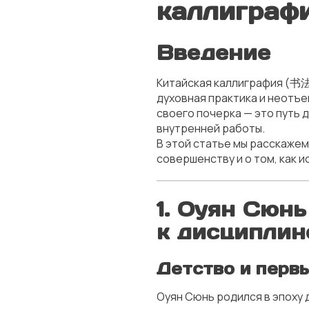
каллиграфи
Введение
Китайская каллиграфия (书法,
духовная практика и неотъ
своего почерка — это путь 
внутренней работы.
В этой статье мы расскажем
совершенству и о том, как и
1. Оуян Сюнь
к дисциплин
Детство и перв
Оуян Сюнь родился в эпоху д