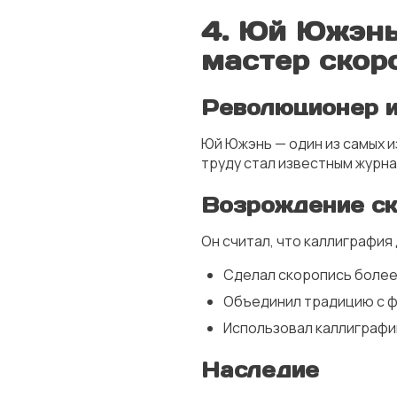
4. Юй Южэнь
мастер скор
Революционер и
Юй Южэнь — один из самых и
труду стал известным журн
Возрождение ск
Он считал, что каллиграфия
Сделал скоропись более
Объединил традицию с 
Использовал каллиграфию
Наследие