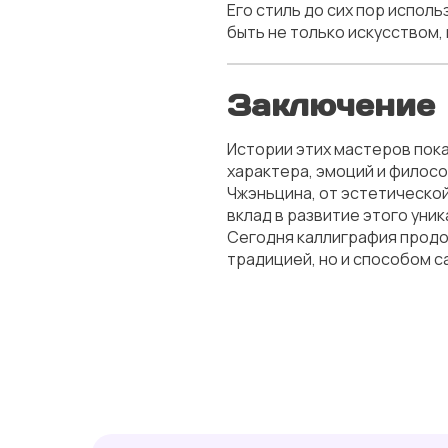
Его стиль до сих пор испол
быть не только искусством,
Заключение
Истории этих мастеров пока
характера, эмоций и филос
Чжэньцина, от эстетическо
вклад в развитие этого уник
Сегодня каллиграфия продо
традицией, но и способом 