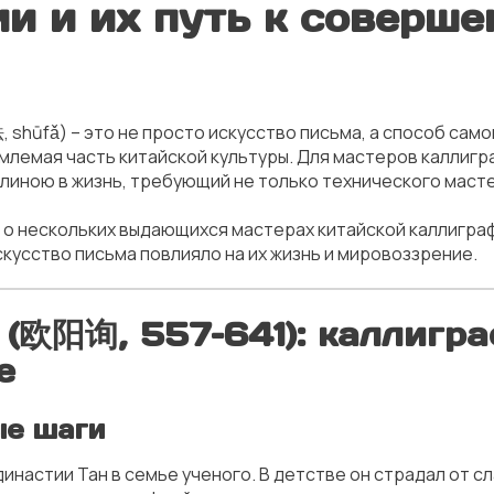
и и их путь к соверше
 shūfǎ) – это не просто искусство письма, а способ сам
емлемая часть китайской культуры. Для мастеров калли
длиною в жизнь, требующий не только технического масте
 о нескольких выдающихся мастерах китайской каллиграфи
скусство письма повлияло на их жизнь и мировоззрение.
 (欧阳询, 557–641): каллигра
е
ые шаги
инастии Тан в семье ученого. В детстве он страдал от с