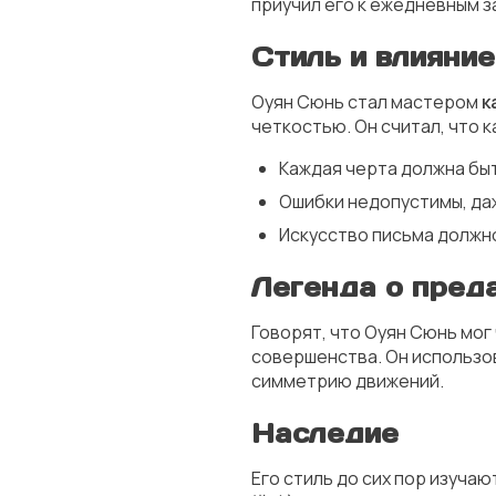
приучил его к ежедневным з
Стиль и влияние
Оуян Сюнь стал мастером
к
четкостью. Он считал, что
Каждая черта должна бы
Ошибки недопустимы, даж
Искусство письма должн
Легенда о пред
Говорят, что Оуян Сюнь мог
совершенства. Он использов
симметрию движений.
Наследие
Его стиль до сих пор изучаю