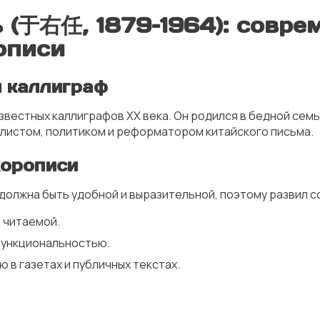
 (于右任, 1879–1964): совр
описи
 каллиграф
звестных каллиграфов XX века. Он родился в бедной семь
алистом, политиком и реформатором китайского письма.
орописи
 должна быть удобной и выразительной, поэтому развил 
 читаемой.
функциональностью.
 в газетах и публичных текстах.