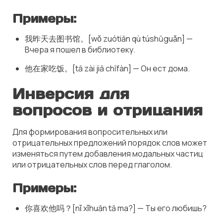
Примеры:
我昨天去图书馆。[wǒ zuótiān qù túshūguǎn] —
Вчера я пошел в библиотеку.
他在家吃饭。[tā zài jiā chīfàn] — Он ест дома.
Инверсия для
вопросов и отрицания
Для формирования вопросительных или
отрицательных предложений порядок слов может
изменяться путем добавления модальных частиц
или отрицательных слов перед глаголом.
Примеры:
你喜欢他吗？[nǐ xǐhuān tā ma?] — Ты его любишь?