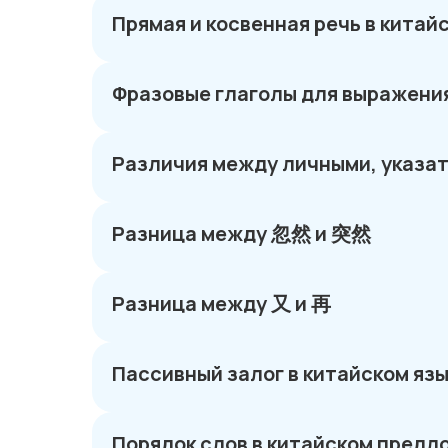
Прямая и косвенная речь в китай
Фразовые глаголы для выражения
Различия между личными, указа
Разница между 忽然 и 突然
Разница между 又 и 再
Пассивный залог в китайском яз
Порядок слов в китайском предл