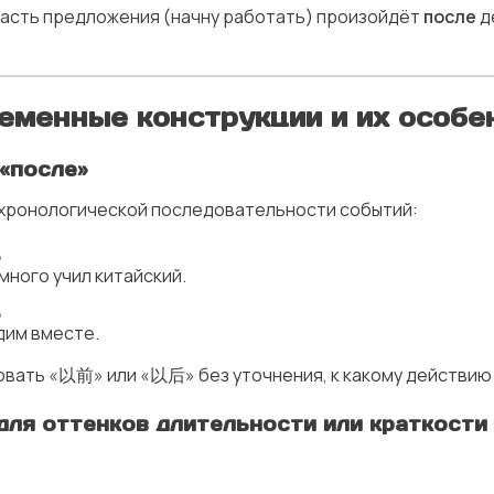
часть предложения (начну работать) произойдёт
после
д
ременные конструкции и их особе
 «после»
 хронологической последовательности событий:
。
много учил китайский.
。
дим вместе.
овать «以前» или «以后» без уточнения, к какому действию
 для оттенков длительности или краткости