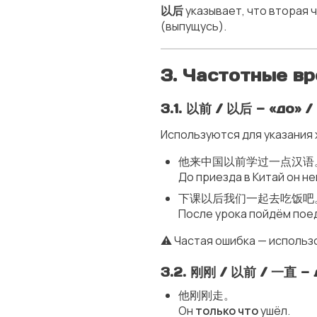
以后
указывает, что вторая 
(выпущусь).
3. Частотные в
3.1. 以前 / 以后 — «до» /
Используются для указания
他来中国以前学过一点汉语
До приезда в Китай он не
下课以后我们一起去吃饭吧
После урока пойдём пое
⚠️ Частая ошибка — использ
3.2. 刚刚 / 以前 / 一直 —
他刚刚走。
Он
только что
ушёл.