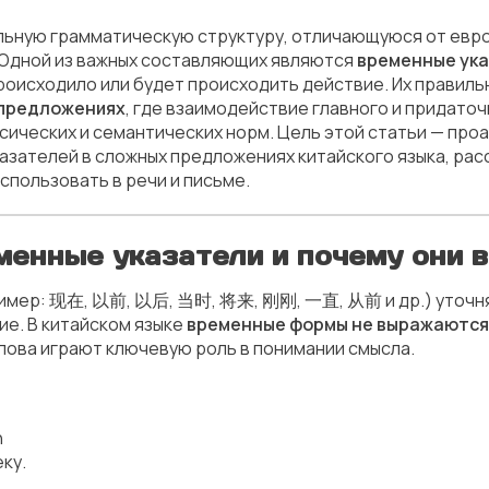
альную грамматическую структуру, отличающуюся от евро
Одной из важных составляющих являются
временные ук
роисходило или будет происходить действие. Их правил
предложениях
, где взаимодействие главного и придато
сических и семантических норм. Цель этой статьи — пр
азателей в сложных предложениях китайского языка, рас
использовать в речи и письме.
еменные указатели и почему они 
ример: 现在, 以前, 以后, 当时, 将来, 刚刚, 一直, 从前 и др.) уточня
ие. В китайском языке
временные формы не выражаются
слова играют ключевую роль в понимании смысла.
n
ку.