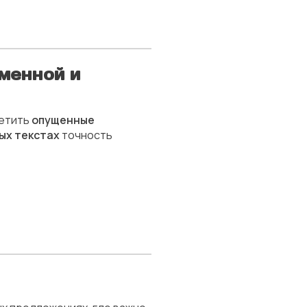
менной и
ретить
опущенные
ых текстах
точность