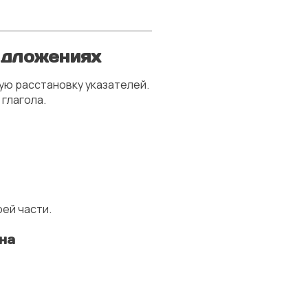
едложениях
ую расстановку указателей.
о глагола.
ей части.
на