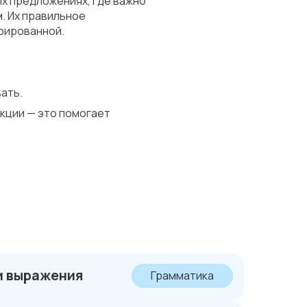
х предложениях, где важно
м. Их правильное
рированной.
ать.
кции — это помогает
ти выражения
Грамматика