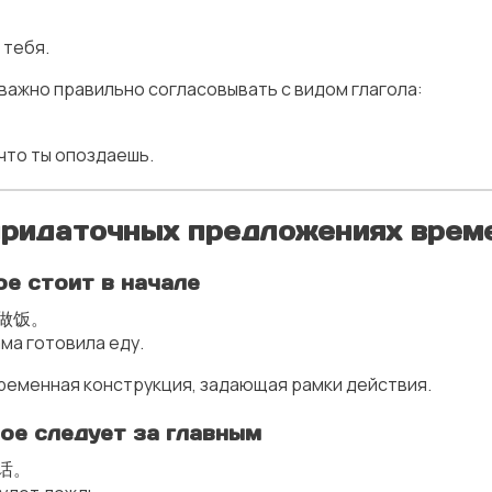
 тебя.
важно правильно согласовывать с видом глагола:
 что ты опоздаешь.
 придаточных предложениях време
ое стоит в начале
做饭。
ама готовила еду.
ременная конструкция, задающая рамки действия.
ное следует за главным
话。