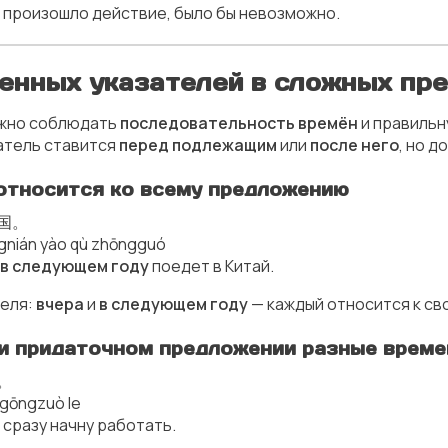
а произошло действие, было бы невозможно.
менных указателей в сложных пр
ажно соблюдать
последовательность времён
и правильн
атель ставится
перед подлежащим
или
после него
, но д
ь относится ко всему предложению
国。
ngnián yào qù zhōngguó
в следующем году
поедет в Китай.
теля:
вчера
и
в следующем году
— каждый относится к сво
м и придаточном предложении разные време
。
ǐ gōngzuò le
 сразу начну работать.