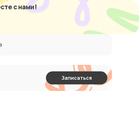
сте с нами!
а
Записаться