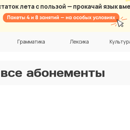
таток лета с пользой — прокачай язык вме
Грамматика
Лексика
Культур
 все абонементы