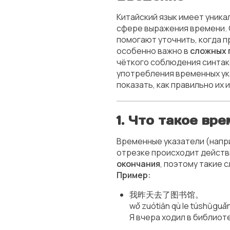
Китайский язык имеет уник
сфере выражения времени. 
помогают уточнить, когда п
особенно важно в
сложных 
чёткого соблюдения синтак
употребления временных ук
показать, как правильно их 
1. Что такое вр
Временные указатели (нап
отрезке происходит действ
окончания
, поэтому такие 
Пример:
我昨天去了图书馆。
wǒ zuótiān qù le túshūguǎ
Я вчера ходил в библиоте