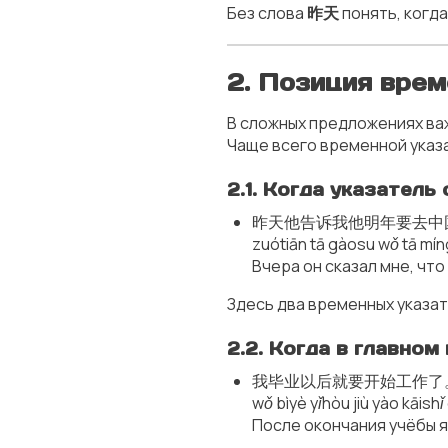
Без слова
昨天
понять, когд
2. Позиция вре
В сложных предложениях в
Чаще всего временной указ
2.1. Когда указател
昨天他告诉我他明年要去中
zuótiān tā gàosu wǒ tā mí
Вчера он сказал мне, что
Здесь два временных указа
2.2. Когда в главно
我毕业以后就要开始工作了
wǒ bìyè yǐhòu jiù yào kāish
После окончания учёбы я