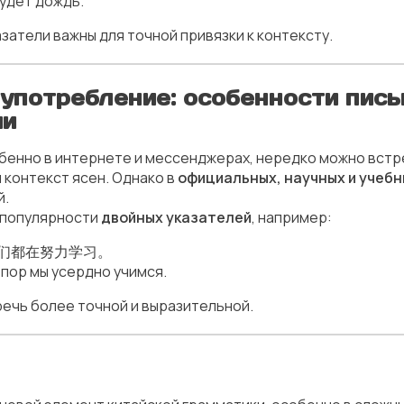
будет дождь.
азатели важны для точной привязки к контексту.
 употребление: особенности пись
чи
обенно в интернете и мессенджерах, нередко можно вст
и контекст ясен. Однако в
официальных, научных и учебн
й.
 популярности
двойных указателей
, например:
们都在努力学习。
 пор мы усердно учимся.
речь более точной и выразительной.