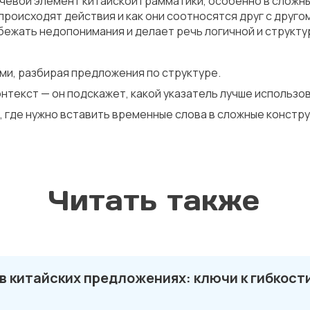
чевой элемент китайской грамматики, особенно в сложны
происходят действия и как они соотносятся друг с друго
бежать недопонимания и делает речь логичной и структу
ми, разбирая предложения по структуре.
нтекст — он подскажет, какой указатель лучше использов
 где нужно вставить временные слова в сложные констру
Читать также
 в китайских предложениях: ключи к гибкос