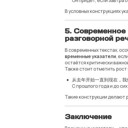
Он придёт, если завтра 
В условных конструкциях ук
5. Современное
разговорной ре
В современных текстах, ос
временные указатели
, есл
остаётся критически важно
Также стоит отметить рост
从去年开始一直到现在，我
С прошлого года и до сих
Такие конструкции делают 
Заключение