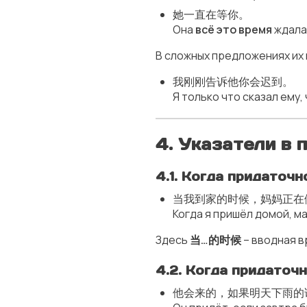
她一直在等你。
Она
всё это время
ждала
В сложных предложениях их 
我刚刚告诉他你会迟到。
Я только что сказал ему,
4. Указатели в
4.1. Когда придаточн
当我到家的时候，妈妈正在
Когда я пришёл домой, м
Здесь
当…的时候
– вводная в
4.2. Когда придаточ
他会来的，如果明天下雨的