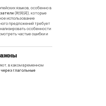
пейских языков, особенно в
азатели
(时间词), которые
ьное использование
чного предложений требует
оанализировать особенности
смотреть частые ошибки и
важны
ют, в каком временном
 через глагольные