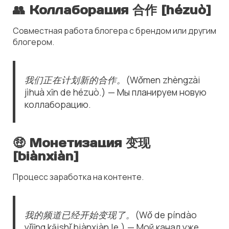
👥 Коллаборация 合作 [hézuò]
Совместная работа блогера с брендом или другим
блогером.
我们正在计划新的合作。(Wǒmen zhèngzài
jìhuà xīn de hézuò.) — Мы планируем новую
коллаборацию.
🤑
Монетизация 变现
[biànxiàn]
Процесс заработка на контенте.
我的频道已经开始变现了。(Wǒ de píndào
yǐjīng kāishǐ biànxiàn le.) — Мой канал уже