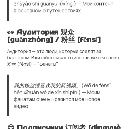
zhǔyào shì guānyú lǚxíng.) — Мой контент
в основном о путешествиях.
👀 Аудитория 观众
[guānzhòng] / 粉丝 [fěnsī]
Аудитория — это люди, которые следят за
блогером. В китайском часто используется слово
粉丝 (fěnsī) — "фанаты".
我的粉丝很喜欢我的新视频。(Wǒ de fěnsī
hěn xǐhuān wǒ de xīn shìpín.) — Моим
фанатам очень нравится мое новое
видео.
😍 Подписчики 订阅者 [dìngyuè