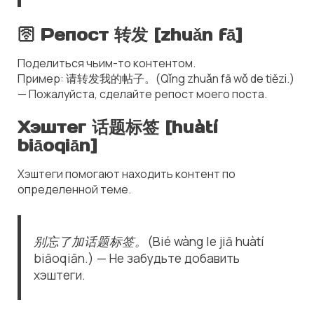
🛜 Репост 转发 [zhuǎn fā]
Поделиться чьим-то контентом.
Пример: 请转发我的帖子。(Qǐng zhuǎn fā wǒ de tiězi.)
— Пожалуйста, сделайте репост моего поста.
Хэштег 话题标签 [huàtí
biāoqiān]
Хэштеги помогают находить контент по
определенной теме.
别忘了加话题标签。(Bié wàng le jiā huàtí
biāoqiān.) — Не забудьте добавить
хэштеги.