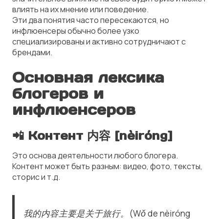
влиять на их мнение или поведение.
Эти два понятия часто пересекаются, но
инфлюенсеры обычно более узко
специализированы и активно сотрудничают с
брендами.
Основная лексика
блогеров и
инфлюенсеров
📲 Контент 内容 [nèiróng]
Это основа деятельности любого блогера.
Контент может быть разным: видео, фото, тексты,
сторис и т.д.
我的内容主要是关于旅行。(Wǒ de nèiróng