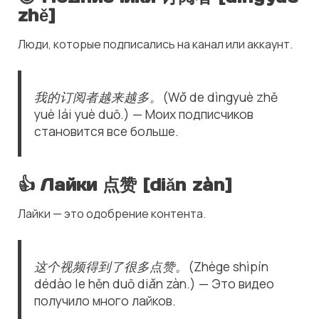
zhě]
Люди, которые подписались на канал или аккаунт.
我的订阅者越来越多。(Wǒ de dìngyuè zhě
yuè lái yuè duō.) — Моих подписчиков
становится все больше.
👍
Лайки 点赞 [diǎn zàn]
Лайки — это одобрение контента.
这个视频得到了很多点赞。(Zhège shìpín
dédào le hěn duō diǎn zàn.) — Это видео
получило много лайков.