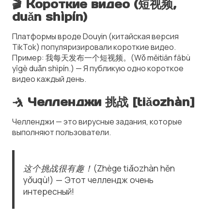
🎬
Короткие видео (短视频,
duǎn shìpín)
Платформы вроде Douyin (китайская версия
TikTok) популяризировали короткие видео.
Пример: 我每天发布一个短视频。(Wǒ měitiān fābù
yīgè duǎn shìpín.) — Я публикую одно короткое
видео каждый день.
🤺 Челленджи 挑战 [tiǎozhàn]
Челленджи — это вирусные задания, которые
выполняют пользователи.
这个挑战很有趣！(Zhège tiǎozhàn hěn
yǒuqù!) — Этот челлендж очень
интересный!