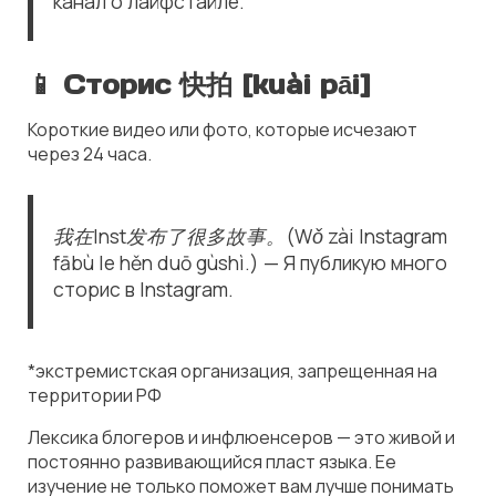
канал о лайфстайле.
📱
Сторис 快拍 [kuài pāi
]
Короткие видео или фото, которые исчезают
через 24 часа.
我在Inst发布了很多故事。(Wǒ zài Instagram
fābù le hěn duō gùshì.) — Я публикую много
сторис в Instagram.
*экстремистская организация, запрещенная на
территории РФ
Лексика блогеров и инфлюенсеров — это живой и
постоянно развивающийся пласт языка. Ее
изучение не только поможет вам лучше понимать