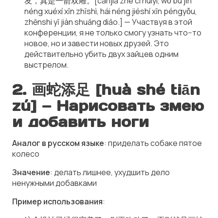
友，真是一箭双雕。[cānjiā zhè cì huìyì, wǒ bù jǐn
néng xuéxí xīn zhīshì, hái néng jiéshí xīn péngyǒu,
zhēnshi yī jiàn shuāng diāo.] — Участвуя в этой
конференции, я не только смогу узнать что−то
новое, но и завести новых друзей. Это
действительно убить двух зайцев одним
выстрелом.
2.
画蛇添足 [huà shé tiān
zú]
— Нарисовать змею
и добавить ноги
Аналог в русском языке
: приделать собаке пятое
колесо
Значение
: делать лишнее, ухудшить дело
ненужными добавками
Пример использования
: