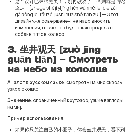
这个设计已经很完美了，别再改动了，否则就是画蛇
添足。[zhège shèjì yǐjīng hěn wánměi le, bié zài
gǎidòng le, fǒuzé jiùshì huà shé tiān zú.] — Этот
дизайн уже совершенен, не надо вносить
изменения, иначе это будет как приделать
собаке пятое колесо.
3.
坐井观天 [zuò jǐng
guān tiān]
— Смотреть
на небо из колодца
Аналог в русском языке
: смотреть на мир сквозь
узкое окошко
Значение
: ограниченный кругозор, узкие взгляды
на мир
Пример использования
:
如果你只关注自己的小圈子，你会坐井观天，看不到