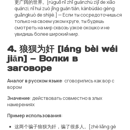
更广阔的世界。[rúguǒ nǐ zhǐ guānzhù zìjǐ de xiǎo
quānzi, nǐ huì zuò jǐng guān tiān, kànbúdào gèng
guǎngkuò de shìjiè.] — Если ты сосредоточишься
только на своем узком круге, ты будешь
смотреть на мир сквозь узкое окошко и не
увидишь более широкий мир.
4.
狼狈为奸 [láng bèi wéi
jiān]
— Волки в
заговоре
Аналог в русском языке
: сговорились как вор с
вором
Значение
: действовать совместно в злых
намерениях
Пример использования
:
这两个骗子狼狈为奸，骗了很多人。[zhè liǎng gè