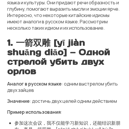
языка и культуры. Они придают речи образность и
глубину, помогают выразить мысли и эмоции ярче.
Интересно, что некоторые китайские идиомы
имеют аналоги в русском языке. Рассмотрим
несколько таких идиом и их использование.
1.
一箭双雕 [yī jiàn
shuāng diāo]
— Одной
стрелой убить двух
орлов
Аналог в русском языке
: одним выстрелом убить
двух зайцев
Значение
: достичь двух целей одним действием
Пример использования
:
参加这次会议，我不仅能学习新知识，还能结识新朋