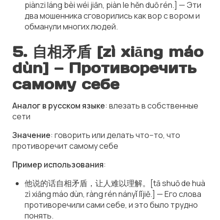
piànzi láng bèi wéi jiān, piàn le hěn duō rén.] — Эти
два мошенника сговорились как вор с вором и
обманули многих людей.
5.
自相矛盾 [zì xiāng máo
dùn]
— Противоречить
самому себе
Аналог в русском языке
: влезать в собственные
сети
Значение
: говорить или делать что−то, что
противоречит самому себе
Пример использования
:
他说的话自相矛盾，让人难以理解。[tā shuō de huà
zì xiāng máo dùn, ràng rén nányǐ lǐjiě.] — Его слова
противоречили сами себе, и это было трудно
понять.