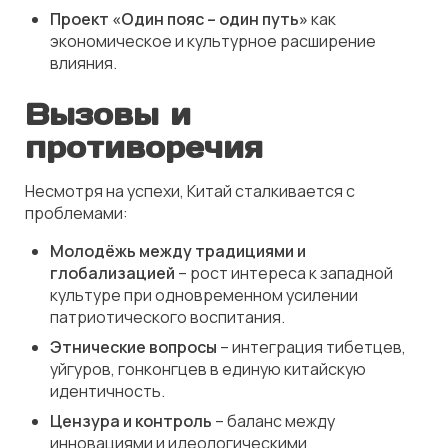
Проект «Один пояс – один путь»
как
экономическое и культурное расширение
влияния.
Вызовы и
противоречия
Несмотря на успехи, Китай сталкивается с
проблемами:
Молодёжь между традициями и
глобализацией
– рост интереса к западной
культуре при одновременном усилении
патриотического воспитания.
Этнические вопросы
– интеграция тибетцев,
уйгуров, гонконгцев в единую китайскую
идентичность.
Цензура и контроль
– баланс между
инновациями и идеологическими