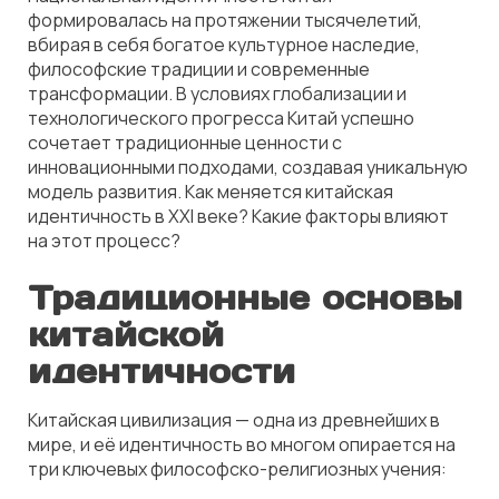
формировалась на протяжении тысячелетий,
вбирая в себя богатое культурное наследие,
философские традиции и современные
трансформации. В условиях глобализации и
технологического прогресса Китай успешно
сочетает традиционные ценности с
инновационными подходами, создавая уникальную
модель развития. Как меняется китайская
идентичность в XXI веке? Какие факторы влияют
на этот процесс?
Традиционные основы
китайской
идентичности
Китайская цивилизация — одна из древнейших в
мире, и её идентичность во многом опирается на
три ключевых философско-религиозных учения: