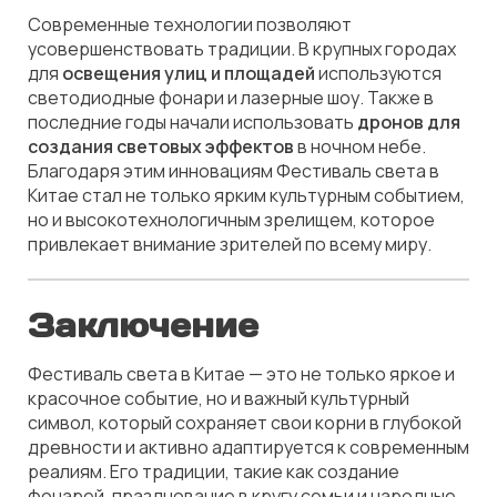
Современные технологии позволяют
усовершенствовать традиции. В крупных городах
для
освещения улиц и площадей
используются
светодиодные фонари и лазерные шоу. Также в
последние годы начали использовать
дронов для
создания световых эффектов
в ночном небе.
Благодаря этим инновациям Фестиваль света в
Китае стал не только ярким культурным событием,
но и высокотехнологичным зрелищем, которое
привлекает внимание зрителей по всему миру.
Заключение
Фестиваль света в Китае — это не только яркое и
красочное событие, но и важный культурный
символ, который сохраняет свои корни в глубокой
древности и активно адаптируется к современным
реалиям. Его традиции, такие как создание
фонарей, празднование в кругу семьи и народные