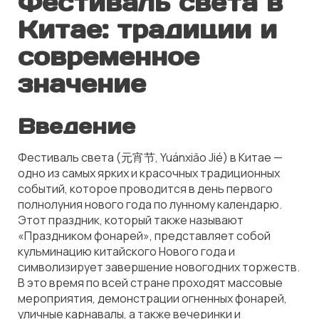
Фестиваль света в
Китае: традиции и
современное
значение
Введение
Фестиваль света (元宵节, Yuánxiāo Jié) в Китае —
одно из самых ярких и красочных традиционных
событий, которое проводится в день первого
полнолуния нового года по лунному календарю.
Этот праздник, который также называют
«Праздником фонарей», представляет собой
кульминацию китайского Нового года и
символизирует завершение новогодних торжеств.
В это время по всей стране проходят массовые
мероприятия, демонстрации огненных фонарей,
уличные карнавалы, а также вечеринки и