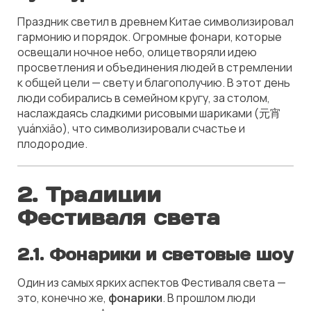
Праздник светил в древнем Китае символизировал
гармонию и порядок. Огромные фонари, которые
освещали ночное небо, олицетворяли идею
просветления и объединения людей в стремлении
к общей цели — свету и благополучию. В этот день
люди собирались в семейном кругу, за столом,
наслаждаясь сладкими рисовыми шариками (元宵
yuánxiāo), что символизировали счастье и
плодородие.
2. Традиции
Фестиваля света
2.1. Фонарики и световые шоу
Один из самых ярких аспектов Фестиваля света —
это, конечно же,
фонарики
. В прошлом люди