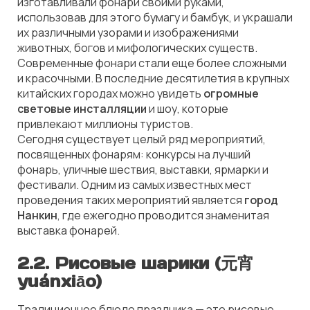
изготавливали фонари своими руками,
использовав для этого бумагу и бамбук, и украшали
их различными узорами и изображениями
животных, богов и мифологических существ.
Современные фонари стали еще более сложными
и красочными. В последние десятилетия в крупных
китайских городах можно увидеть
огромные
световые инсталляции
и шоу, которые
привлекают миллионы туристов.
Сегодня существует целый ряд мероприятий,
посвященных фонарям: конкурсы на лучший
фонарь, уличные шествия, выставки, ярмарки и
фестивали. Одним из самых известных мест
проведения таких мероприятий является
город
Нанкин
, где ежегодно проводится знаменитая
выставка фонарей.
2.2. Рисовые шарики (元宵
yuánxiāo)
Традиционное блюдо праздника — это рисовые