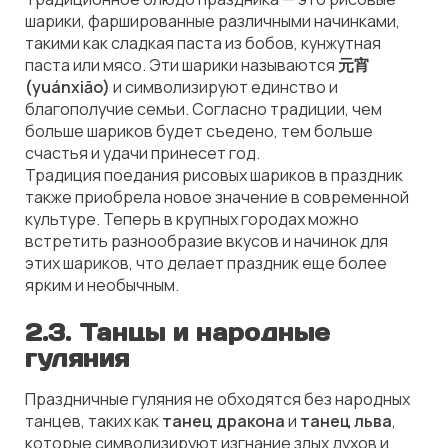
шарики, фаршированные различными начинками,
такими как сладкая паста из бобов, кунжутная
паста или мясо. Эти шарики называются
元宵
(yuánxiāo)
и символизируют единство и
благополучие семьи. Согласно традиции, чем
больше шариков будет съедено, тем больше
счастья и удачи принесет год.
Традиция поедания рисовых шариков в праздник
также приобрела новое значение в современной
культуре. Теперь в крупных городах можно
встретить разнообразие вкусов и начинок для
этих шариков, что делает праздник еще более
ярким и необычным.
2.3. Танцы и народные
гуляния
Праздничные гуляния не обходятся без народных
танцев, таких как
танец дракона
и
танец льва
,
которые символизируют изгнание злых духов и