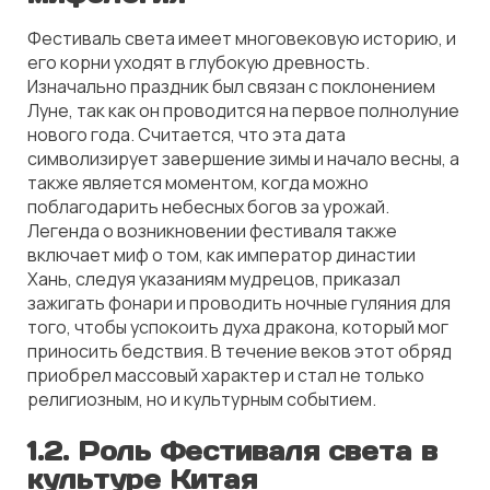
Фестиваль света имеет многовековую историю, и
его корни уходят в глубокую древность.
Изначально праздник был связан с поклонением
Луне, так как он проводится на первое полнолуние
нового года. Считается, что эта дата
символизирует завершение зимы и начало весны, а
также является моментом, когда можно
поблагодарить небесных богов за урожай.
Легенда о возникновении фестиваля также
включает миф о том, как император династии
Хань, следуя указаниям мудрецов, приказал
зажигать фонари и проводить ночные гуляния для
того, чтобы успокоить духа дракона, который мог
приносить бедствия. В течение веков этот обряд
приобрел массовый характер и стал не только
религиозным, но и культурным событием.
1.2. Роль Фестиваля света в
культуре Китая