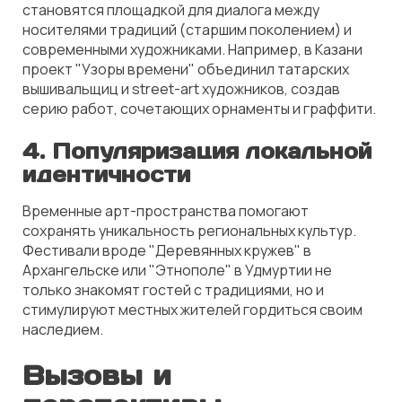
становятся площадкой для диалога между
носителями традиций (старшим поколением) и
современными художниками. Например, в Казани
проект
"Узоры времени"
объединил татарских
вышивальщиц и street-art художников, создав
серию работ, сочетающих орнаменты и граффити.
4. Популяризация локальной
идентичности
Временные арт-пространства помогают
сохранять уникальность региональных культур.
Фестивали вроде
"Деревянных кружев"
в
Архангельске или
"Этнополе"
в Удмуртии не
только знакомят гостей с традициями, но и
стимулируют местных жителей гордиться своим
наследием.
Вызовы и