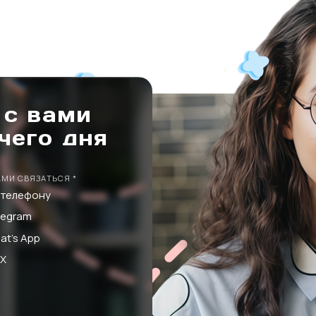
 с вами
чего дня
АМИ СВЯЗАТЬСЯ *
 телефону
legram
at's App
X