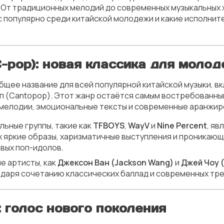
 От традиционных мелодий до современных музыкальных ж
с популярно среди китайской молодежи и какие исполни
-pop): новая классика для моло
общее название для всей популярной китайской музыки, в
п (Cantopop). Этот жанр остаётся самым востребованны
елодии, эмоциональные тексты и современные аранжир
альные группы, такие как
TFBOYS
,
WayV
и
Nine Percent
, я
х яркие образы, харизматичные выступления и проникающ
вых поп-идолов.
ие артисты, как
Джексон Ван (Jackson Wang)
и
Джей Чоу 
одаря сочетанию классических баллад и современных тре
: голос нового поколения