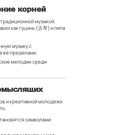
ение корней
 традиционной музыкой,
ких как гуцинь (古琴) и пипа
нную музыку с
а её пределами.
еские мелодии среди
домыслящих
ов и креативной молодежи.
ть.
становятся символами