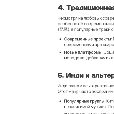
4.
Традиционная
Несмотря на любовь к совр
особенно её современными 
(琵琶), в популярные треки с
Современные проекты
:
современными аранжировк
Новые платформы
: Соци
молодежи, добавляя их 
5.
Инди и альте
Инди-жанр и альтернативна
Этот жанр часто восприним
Популярные группы
: Ки
независимой музыки в П