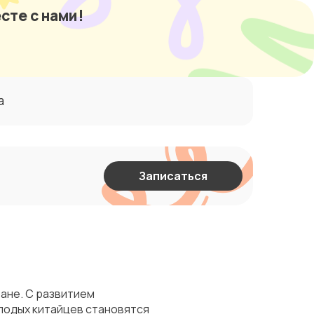
сте с нами!
а
Записаться
ане. С развитием
лодых китайцев становятся