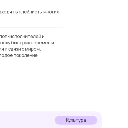
 входят в плейлисты многих
поп-исполнителей и
эпоху быстрых перемен и
я и связи с миром.
олодое поколение
Культура