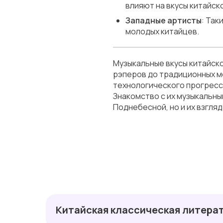
влияют на вкусы китайск
Западные артисты
: Так
молодых китайцев.
Музыкальные вкусы китайск
рэперов до традиционных ме
технологического прогресса
Знакомство с их музыкальн
Поднебесной, но и их взгляд
Китайская классическая литера