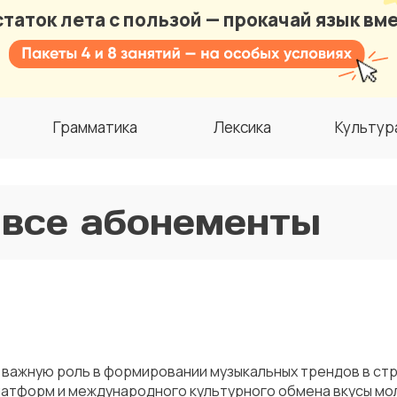
таток лета с пользой — прокачай язык вме
Грамматика
Лексика
Культур
 все абонементы
 важную роль в формировании музыкальных трендов в стр
латформ и международного культурного обмена вкусы мо