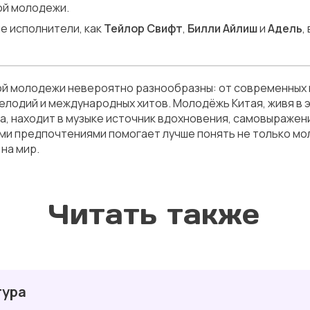
ой молодежи.
ие исполнители, как
Тейлор Свифт
,
Билли Айлиш
и
Адель
,
ой молодежи невероятно разнообразны: от современных 
лодий и международных хитов. Молодёжь Китая, живя в 
, находит в музыке источник вдохновения, самовыражени
ыми предпочтениями помогает лучше понять не только м
 на мир.
Читать также
тура