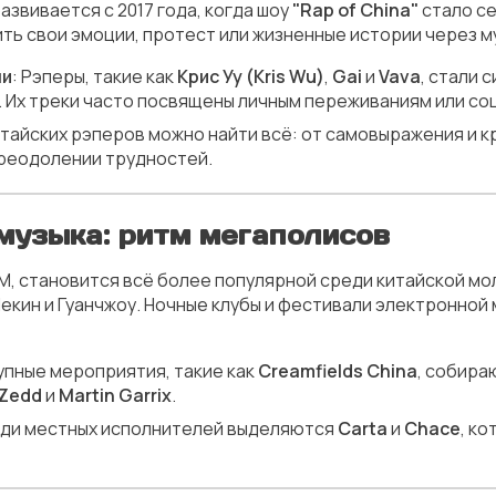
азвивается с 2017 года, когда шоу
"Rap of China"
стало се
ь свои эмоции, протест или жизненные истории через м
ли
: Рэперы, такие как
Крис Уу (Kris Wu)
,
Gai
и
Vava
, стали 
. Их треки часто посвящены личным переживаниям или со
китайских рэперов можно найти всё: от самовыражения и 
реодолении трудностей.
музыка: ритм мегаполисов
M, становится всё более популярной среди китайской мо
 Пекин и Гуанчжоу. Ночные клубы и фестивали электронной
рупные мероприятия, такие как
Creamfields China
, собира
Zedd
и
Martin Garrix
.
еди местных исполнителей выделяются
Carta
и
Chace
, к