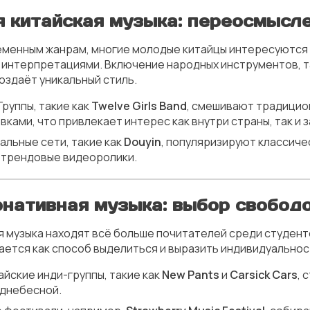
 китайская музыка: переосмысл
еменным жанрам, многие молодые китайцы интересуются
интерпретациями. Включение народных инструментов, та
оздаёт уникальный стиль.
 Группы, такие как
Twelve Girls Band
, смешивают традицио
ами, что привлекает интерес как внутри страны, так и з
альные сети, такие как
Douyin
, популяризируют классич
в трендовые видеоролики.
рнативная музыка: выбор свобо
я музыка находят всё больше почитателей среди студент
ается как способ выделиться и выразить индивидуальнос
тайские инди-группы, такие как
New Pants
и
Carsick Cars
, 
однебесной.