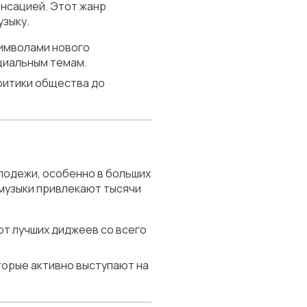
нсацией. Этот жанр
узыку.
символами нового
циальным темам.
критики общества до
лодежи, особенно в больших
 музыки привлекают тысячи
ют лучших диджеев со всего
оторые активно выступают на