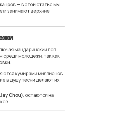
анров — в этой статье мы
тели занимают верхние
дежи
ключая мандаринский поп
м среди молодежи, так как
овки.
вляются кумирами миллионов
ие в душу песни делают их
(Jay Chou)
, остаются на
ков.