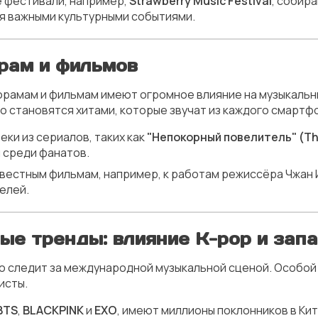
е фестивали, например,
Strawberry Music Festival
, собир
ся важными культурными событиями.
рам и фильмов
орамам и фильмам имеют огромное влияние на музыкальн
о становятся хитами, которые звучат из каждого смартф
еки из сериалов, таких как
"Непокорный повелитель" (T
 среди фанатов.
звестным фильмам, например, к работам режиссёра Чжан И
елей.
е тренды: влияние K-pop и зап
о следит за международной музыкальной сценой. Особой
исты.
BTS
,
BLACKPINK
и
EXO
, имеют миллионы поклонников в Кита