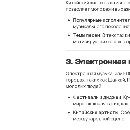
Китайский хип-хоп активно р
позволяет молодежи выразит
Популярные исполните
музыкального поколения
Темы песен
: В текстах 
мотивирующих строк о п
3.
Электронная 
Электронная музыка, или ED
городах, таких как Шанхай,
молодых людей.
Фестивали и диджеи
: К
мира, включая таких, как
Китайские артисты
: Ср
международной сцене.