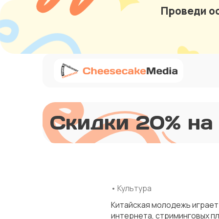
Проведи ос
Скидки 20% на
• Культура
Китайская молодежь играет
интернета, стриминговых п