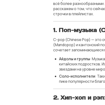
всё более разнообразными.
расскажем о том, что сейча
строчки в плейлистах.
1.
Поп-музыка (C
C-pop (Chinese Pop) — это 
(Mandopop) и кантонский по
сочетает запоминающиеся м
Айдолы и группы
: Музык
китайских подростков. И
звездами на уровне миро
Соло-исполнители
: Так
пике популярности благ
2.
Хип-хоп и рэп