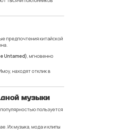
ают тысячи поклонников
ые предпочтения китайской
она.
he Untamed)
, мгновенно
моу, находят отклик в
адной музыки
 популярностью пользуется
е. Их музыка, мода и клипы