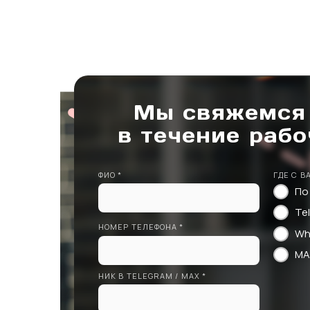
Мы свяжемся
в течение рабо
ФИО *
ГДЕ С В
По
Te
НОМЕР ТЕЛЕФОНА *
Wh
MA
НИК В TELEGRAM / MAX *