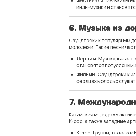
Фестивали
: Музыкальны
инди-музыки и становят
6.
Музыка из до
Саундтреки к популярным д
молодежи. Такие песни част
Дорамы
: Музыкальные тр
становятся популярными
Фильмы
: Саундтреки к и
сердцах молодых слушат
7.
Международны
Китайская молодежь активн
K-pop, а также западные арт
K-pop
: Группы, такие как