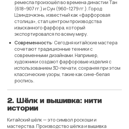
ремесла произошёл во времена династии Тан
(618–907 гг.) и Сун (960–1279 гг.). Город
Цзиндэчжэнь, известный как «фарфоровая
столица», стал центром производства
изысканного фарфора, который
экспортировался по всему миру.
Современность
: Сегодня китайские мастера
сочетают традиционные техники с
современными дизайнами. Например,
художники создают фарфоровые изделия с
использованием 3D-печати, сохраняя при этом
классические узоры, такие как сине-белая
роспись.
2. Шёлк и вышивка: нити
истории
Китайский шёлк — это символ роскоши и
мастерства. Производство шёлка и вышивка