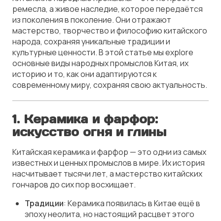
ремесла, а живое наследие, которое передаётся
из поколения в поколение. Они отражают
мастерство, творчество и философию китайского
народа, сохраняя уникальные традиции и
культурные ценности. В этой статье мы explore
основные виды народных промыслов Китая, их
историю и то, как они адаптируются к
современному миру, сохраняя свою актуальность.
1. Керамика и фарфор:
искусство огня и глины
Китайская керамика и фарфор — это одни из самых
известных и ценных промыслов в мире. Их история
насчитывает тысячи лет, а мастерство китайских
гончаров до сих пор восхищает.
Традиции
: Керамика появилась в Китае ещё в
эпоху неолита, но настоящий расцвет этого