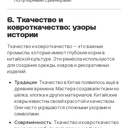
популярными сувенирами.
6. Ткачество и
ковроткачество: узоры
истории
Ткачество и ковроткачество — это важные
промыслы, которые имеют глубокие корни в
китайской культуре. Эти ремёсла используются
для создания одежды, ковров и декоративных
изделий.
Традиции
: Ткачество в Китае появилось ещё в
древние времена. Мастера создавали ткани из
шёлка, хлопка и других материалов. Китайские
ковры известны своей красотой и качеством.
Они часто украшаются сложными узорами и
символами.
Современность
: Ткачество и ковроткачество