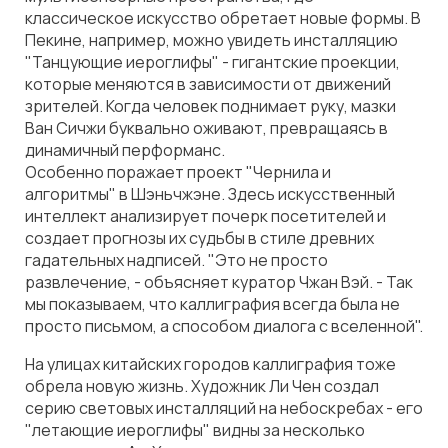
классическое искусство обретает новые формы. В
Пекине, например, можно увидеть инсталляцию
"Танцующие иероглифы" - гигантские проекции,
которые меняются в зависимости от движений
зрителей. Когда человек поднимает руку, мазки
Ван Сичжи буквально оживают, превращаясь в
динамичный перформанс.
Особенно поражает проект "Чернила и
алгоритмы" в Шэньчжэне. Здесь искусственный
интеллект анализирует почерк посетителей и
создает прогнозы их судьбы в стиле древних
гадательных надписей. "Это не просто
развлечение, - объясняет куратор Чжан Вэй. - Так
мы показываем, что каллиграфия всегда была не
просто письмом, а способом диалога с вселенной".
На улицах китайских городов каллиграфия тоже
обрела новую жизнь. Художник Ли Чен создал
серию световых инсталляций на небоскребах - его
"летающие иероглифы" видны за несколько