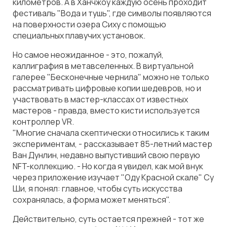
километров. А в Ханчжоу каждую осень проходит
фестиваль "Вода и тушь", где символы появляются
на поверхности озера Сиху с помощью
специальных плавучих установок.
Но самое неожиданное - это, пожалуй,
каллиграфия в метавселенных. В виртуальной
галерее "Бесконечные чернила" можно не только
рассматривать цифровые копии шедевров, но и
участвовать в мастер-классах от известных
мастеров - правда, вместо кисти используется
контроллер VR.
"Многие сначала скептически относились к таким
экспериментам, - рассказывает 85-летний мастер
Ван Дунлин, недавно выпустивший свою первую
NFT-коллекцию. - Но когда я увидел, как мой внук
через приложение изучает "Оду Красной скале" Су
Ши, я понял: главное, чтобы суть искусства
сохранялась, а форма может меняться".
Действительно, суть остается прежней - тот же