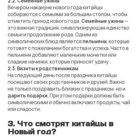
2.2. Семейные ужины
Вечером накануне нового года китайцы
собираются с семьями за большим столом, чтобы
отметить приход нового года.
Семейные ужины
—
это важная традиция, символизирующая единство
семьи и продолжение рода. Одним из
символических блюд является
пельмени
, которые
готовят с пожеланием богатства и успеха. Часто в
пельмени добавляют маленькие монетки или
сладкие начинки, которые приносят удачу.
2.3. Визиты к родственникам
На следующий день после праздника китайцы
посещают своих родственников и друзей. Важно
не только поздравить близких с праздником, но и
дарить подарки
. При этом подарки должны быть
символическими и обычно включают продукты, чай
или сладости.
3.
Что смотрят китайцы в
Новый год?