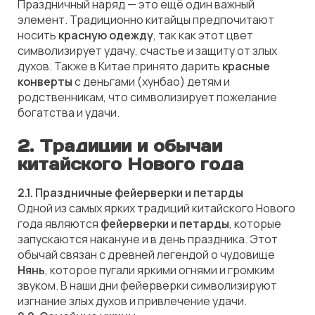
Праздничный наряд — это ещё один важный
элемент. Традиционно китайцы предпочитают
носить
красную одежду
, так как этот цвет
символизирует удачу, счастье и защиту от злых
духов. Также в Китае принято дарить
красные
конверты
с деньгами (хунбао) детям и
родственникам, что символизирует пожелание
богатства и удачи.
2.
Традиции и обычаи
китайского Нового года
2.1. Праздничные фейерверки и петарды
Одной из самых ярких традиций китайского Нового
года являются
фейерверки и петарды
, которые
запускаются накануне и в день праздника. Этот
обычай связан с древней легендой о чудовище
Нянь
, которое пугали яркими огнями и громким
звуком. В наши дни фейерверки символизируют
изгнание злых духов и привлечение удачи.