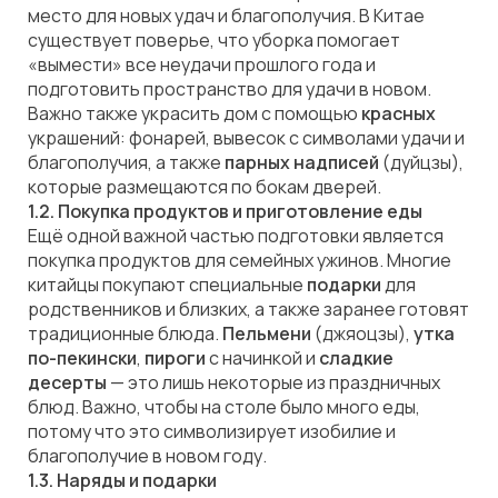
место для новых удач и благополучия. В Китае
существует поверье, что уборка помогает
«вымести» все неудачи прошлого года и
подготовить пространство для удачи в новом.
Важно также украсить дом с помощью
красных
украшений: фонарей, вывесок с символами удачи и
благополучия, а также
парных надписей
(дуйцзы),
которые размещаются по бокам дверей.
1.2. Покупка продуктов и приготовление еды
Ещё одной важной частью подготовки является
покупка продуктов для семейных ужинов. Многие
китайцы покупают специальные
подарки
для
родственников и близких, а также заранее готовят
традиционные блюда.
Пельмени
(джяоцзы),
утка
по-пекински
,
пироги
с начинкой и
сладкие
десерты
— это лишь некоторые из праздничных
блюд. Важно, чтобы на столе было много еды,
потому что это символизирует изобилие и
благополучие в новом году.
1.3. Наряды и подарки