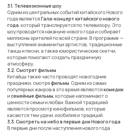
3.1. Телевизионные шоу
Одним из центральных событий китайского Нового
года является
Гала-концерт китайского нового
года
, который транслируется по телевизору. Это
шоу проводится накануне нового года и собирает
миллионы зрителей по всей стране. В программе —
выступления знаменитых артистов, традиционные
танцы и песни, а также юмористические скетчи,
которые помогают создать праздничную
атмосферу.
3.2. Смотрят фильмы
Китайцы также часто проводят новогодние
праздники, смотря
фильмы
. Одним из самых
популярных жанров в это время являются
комедии
и
семейные фильмы
, которые напоминают о
ценности семьи и любви. Важной традицией
является просмотр кинофильмов, которые
касаются тем удачи, изобилия и традиций.
3.3. Смотреть на небо в первые дни Нового года
В первые дни после наступления нового года