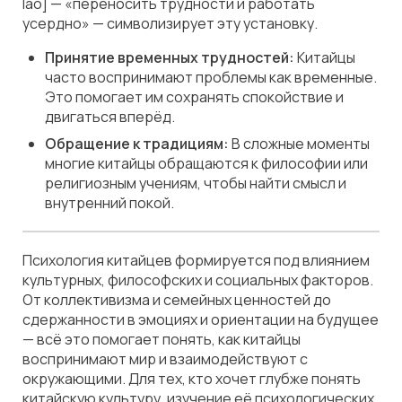
láo] — «переносить трудности и работать
усердно» — символизирует эту установку.
Принятие временных трудностей:
Китайцы
часто воспринимают проблемы как временные.
Это помогает им сохранять спокойствие и
двигаться вперёд.
Обращение к традициям:
В сложные моменты
многие китайцы обращаются к философии или
религиозным учениям, чтобы найти смысл и
внутренний покой.
Психология китайцев формируется под влиянием
культурных, философских и социальных факторов.
От коллективизма и семейных ценностей до
сдержанности в эмоциях и ориентации на будущее
— всё это помогает понять, как китайцы
воспринимают мир и взаимодействуют с
окружающими. Для тех, кто хочет глубже понять
китайскую культуру, изучение её психологических