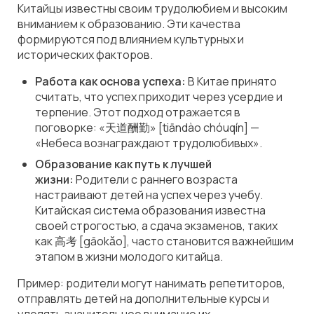
Китайцы известны своим трудолюбием и высоким
вниманием к образованию. Эти качества
формируются под влиянием культурных и
исторических факторов.
Работа как основа успеха:
В Китае принято
считать, что успех приходит через усердие и
терпение. Этот подход отражается в
поговорке: «天道酬勤» [tiāndào chóuqín] —
«Небеса вознаграждают трудолюбивых».
Образование как путь к лучшей
жизни:
Родители с раннего возраста
настраивают детей на успех через учебу.
Китайская система образования известна
своей строгостью, а сдача экзаменов, таких
как 高考 [gāokǎo], часто становится важнейшим
этапом в жизни молодого китайца.
Пример: родители могут нанимать репетиторов,
отправлять детей на дополнительные курсы и