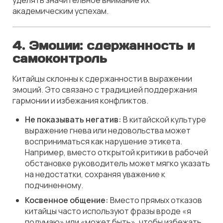
уделять значительное внимание их
академическим успехам.
4.
Эмоции: сдержанность и
самоконтроль
Китайцы склонны к сдержанности в выражении
эмоций. Это связано с традицией поддержания
гармонии и избежания конфликтов.
Не показывать негатив:
В китайской культуре
выражение гнева или недовольства может
восприниматься как нарушение этикета.
Например, вместо открытой критики в рабочей
обстановке руководитель может мягко указать
на недостатки, сохраняя уважение к
подчиненному.
Косвенное общение:
Вместо прямых отказов
китайцы часто используют фразы вроде «я
подумаю» или «может быть», чтобы избежать