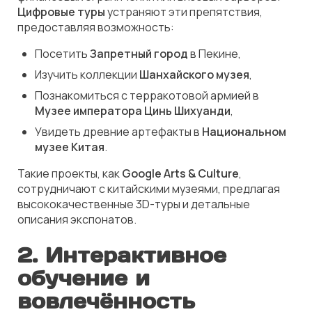
Цифровые туры
устраняют эти препятствия,
предоставляя возможность:
Посетить
Запретный город
в Пекине,
Изучить коллекции
Шанхайского музея
,
Познакомиться с терракотовой армией в
Музее императора Цинь Шихуанди
,
Увидеть древние артефакты в
Национальном
музее Китая
.
Такие проекты, как
Google Arts & Culture
,
сотрудничают с китайскими музеями, предлагая
высококачественные 3D-туры и детальные
описания экспонатов.
2. Интерактивное
обучение и
вовлечённость