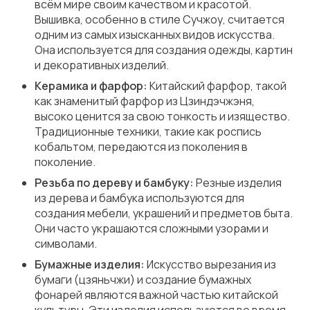
всём мире своим качеством и красотой.
Вышивка, особенно в стиле Сучжоу, считается
одним из самых изысканных видов искусства.
Она используется для создания одежды, картин
и декоративных изделий.
Керамика и фарфор:
Китайский фарфор, такой
как знаменитый фарфор из Цзиндэчжэня,
высоко ценится за свою тонкость и изящество.
Традиционные техники, такие как роспись
кобальтом, передаются из поколения в
поколение.
Резьба по дереву и бамбуку:
Резные изделия
из дерева и бамбука используются для
создания мебели, украшений и предметов быта.
Они часто украшаются сложными узорами и
символами.
Бумажные изделия:
Искусство вырезания из
бумаги (цзяньчжи) и создание бумажных
фонарей являются важной частью китайской