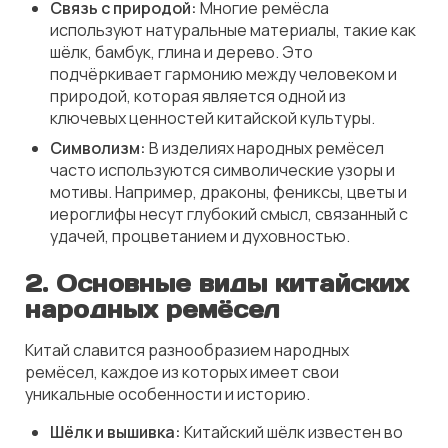
Связь с природой:
Многие ремёсла
используют натуральные материалы, такие как
шёлк, бамбук, глина и дерево. Это
подчёркивает гармонию между человеком и
природой, которая является одной из
ключевых ценностей китайской культуры.
Символизм:
В изделиях народных ремёсел
часто используются символические узоры и
мотивы. Например, драконы, фениксы, цветы и
иероглифы несут глубокий смысл, связанный с
удачей, процветанием и духовностью.
2.
Основные виды китайских
народных ремёсел
Китай славится разнообразием народных
ремёсел, каждое из которых имеет свои
уникальные особенности и историю.
Шёлк и вышивка:
Китайский шёлк известен во