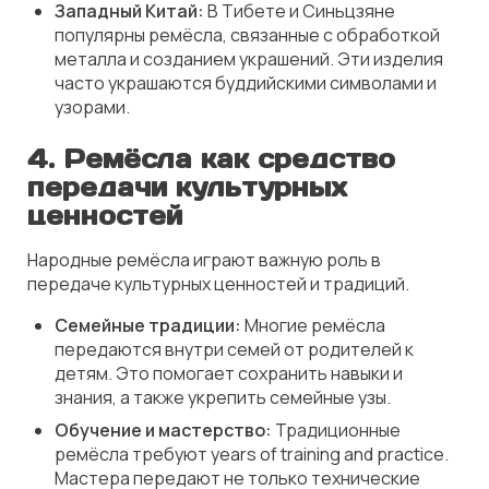
Западный Китай:
В Тибете и Синьцзяне
популярны ремёсла, связанные с обработкой
металла и созданием украшений. Эти изделия
часто украшаются буддийскими символами и
узорами.
4.
Ремёсла как средство
передачи культурных
ценностей
Народные ремёсла играют важную роль в
передаче культурных ценностей и традиций.
Семейные традиции:
Многие ремёсла
передаются внутри семей от родителей к
детям. Это помогает сохранить навыки и
знания, а также укрепить семейные узы.
Обучение и мастерство:
Традиционные
ремёсла требуют years of training and practice.
Мастера передают не только технические