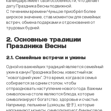
календарь имеет свои особенности, что делает
дату Праздника Весны подвижной.
С течением времени Чуньцзе приобрёл более
широкое значение, став моментом для семейных
встреч, обмена подарками и отдохновения от
трудовых будней.
2. Основные традиции
Праздника Весны
2.1. Семейные встречи и ужины
Одной из важнейших традиций является семейный
ужин в канун Праздника Весны, известный как
"новогодний ужин". Это время, когда вся семья
собирается за одним столом, чтобы
отпраздновать наступление нового года. Важным
символом на столе являются блюда, которые
символизируют богатство, здоровье и счастье.
Например, пельмени (цзяоцзы, 饺子), которые
напоминают монеты, символизируют финансовое