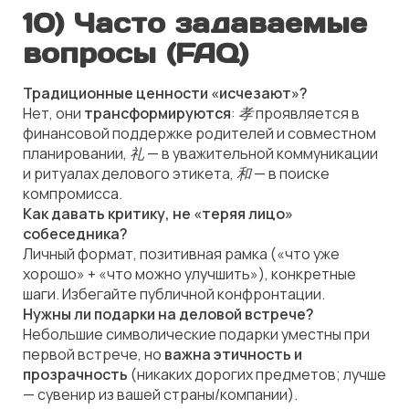
10) Часто задаваемые
вопросы (FAQ)
Традиционные ценности «исчезают»?
Нет, они
трансформируются
:
孝
проявляется в
финансовой поддержке родителей и совместном
планировании,
礼
— в уважительной коммуникации
и ритуалах делового этикета,
和
— в поиске
компромисса.
Как давать критику, не «теряя лицо»
собеседника?
Личный формат, позитивная рамка («что уже
хорошо» + «что можно улучшить»), конкретные
шаги. Избегайте публичной конфронтации.
Нужны ли подарки на деловой встрече?
Небольшие символические подарки уместны при
первой встрече, но
важна этичность и
прозрачность
(никаких дорогих предметов; лучше
— сувенир из вашей страны/компании).