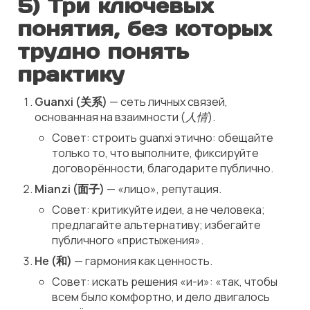
5) Три ключевых
понятия, без которых
трудно понять
практику
Guanxi (关系)
— сеть личных связей,
основанная на взаимности (
人情
).
Совет:
строить
guanxi
этично: обещайте
только то, что выполните, фиксируйте
договорённости, благодарите публично.
Mianzi (面子)
— «лицо», репутация.
Совет:
критикуйте идеи, а не человека;
предлагайте альтернативу; избегайте
публичного «пристыжения».
He (和)
— гармония как ценность.
Совет:
искать решения «и-и»: «так, чтобы
всем было комфортно, и дело двигалось