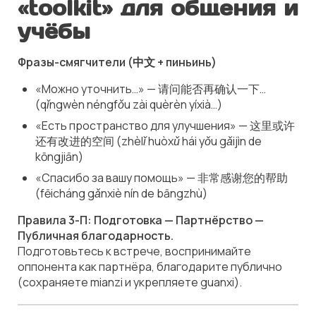
«toolkit» для общения и
учёбы
Фразы-смягчители (中文 + пиньинь)
«Можно уточнить…» — 请问能否再确认一下…
(
qǐngwèn néngfǒu zài quèrèn yíxià…
)
«Есть пространство для улучшения» — 这里或许
还有改进的空间 (
zhèlǐ huòxǔ hái yǒu gǎijìn de
kōngjiān
)
«Спасибо за вашу помощь» — 非常感谢您的帮助
(
fēicháng gǎnxiè nín de bāngzhù
)
Правила 3-П:
Подготовка — Партнёрство —
Публичная благодарность.
Подготовьтесь к встрече, воспринимайте
оппонента как партнёра, благодарите публично
(сохраняете
mianzi
и укрепляете
guanxi
).