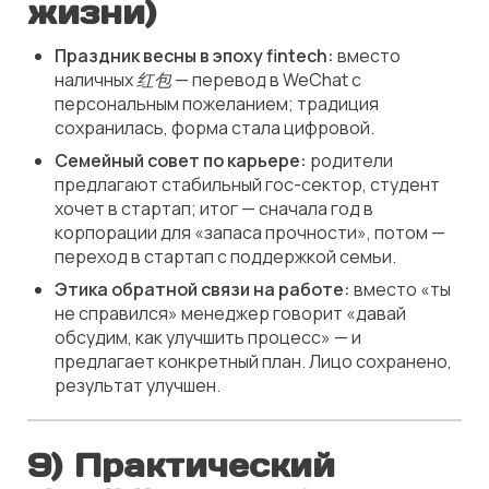
жизни)
Праздник весны в эпоху fintech:
вместо
наличных
红包
— перевод в WeChat с
персональным пожеланием; традиция
сохранилась, форма стала цифровой.
Семейный совет по карьере:
родители
предлагают стабильный гос-сектор, студент
хочет в стартап; итог — сначала год в
корпорации для «запаса прочности», потом —
переход в стартап с поддержкой семьи.
Этика обратной связи на работе:
вместо «ты
не справился» менеджер говорит «давай
обсудим, как улучшить процесс» — и
предлагает конкретный план. Лицо сохранено,
результат улучшен.
9) Практический