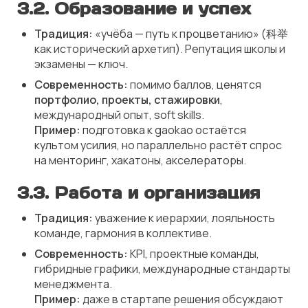
3.2. Образование и успех
Традиция:
«учёба — путь к процветанию» (科举
как исторический архетип). Репутация школы и
экзамены — ключ.
Современность:
помимо баллов, ценятся
портфолио, проекты, стажировки
,
международный опыт, soft skills.
Пример:
подготовка к
gaokao
остаётся
культом усилия, но параллельно растёт спрос
на менторинг, хакатоны, акселераторы.
3.3. Работа и организация
Традиция:
уважение к иерархии, лояльность
команде, гармония в коллективе.
Современность:
KPI, проектные команды,
гибридные графики, международные стандарты
менеджмента.
Пример:
даже в стартапе решения обсуждают