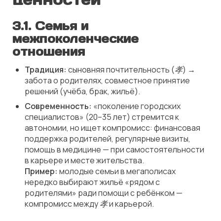
3.1. Семья и
межпоколенческие
отношения
Традиция:
сыновняя почтительность (
孝
) →
забота о родителях, совместное принятие
решений (учёба, брак, жильё).
Современность:
«поколение городских
специалистов» (20–35 лет) стремится к
автономии, но ищет компромисс: финансовая
поддержка родителей, регулярные визиты,
помощь в медицине — при самостоятельности
в карьере и месте жительства.
Пример:
молодые семьи в мегаполисах
нередко выбирают жильё «рядом с
родителями» ради помощи с ребёнком —
компромисс между
孝
и карьерой.