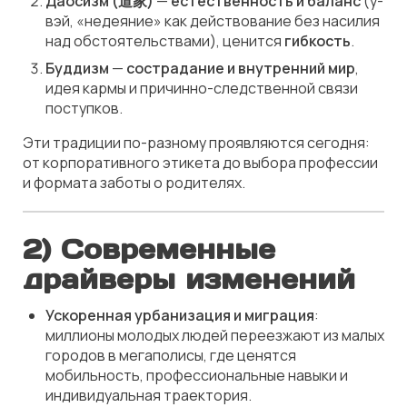
Даосизм (道家)
—
естественность и баланс
(у-
вэй, «недеяние» как действование без насилия
над обстоятельствами), ценится
гибкость
.
Буддизм
—
сострадание и внутренний мир
,
идея кармы и причинно-следственной связи
поступков.
Эти традиции по-разному проявляются сегодня:
от корпоративного этикета до выбора профессии
и формата заботы о родителях.
2) Современные
драйверы изменений
Ускоренная урбанизация и миграция
:
миллионы молодых людей переезжают из малых
городов в мегаполисы, где ценятся
мобильность, профессиональные навыки и
индивидуальная траектория.