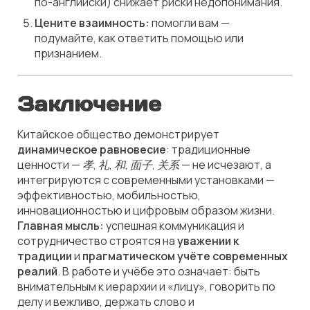
по-английски) снижает риски недопонимания.
Цените взаимность:
помогли вам —
подумайте, как ответить помощью или
признанием.
Заключение
Китайское общество демонстрирует
динамическое равновесие
: традиционные
ценности —
孝
,
礼
,
和
,
面子
,
关系
— не исчезают, а
интегрируются с современными установками —
эффективностью, мобильностью,
инновационностью и цифровым образом жизни.
Главная мысль:
успешная коммуникация и
сотрудничество строятся на
уважении к
традиции
и
прагматическом учёте современных
реалий
. В работе и учёбе это означает: быть
внимательным к иерархии и «лицу», говорить по
делу и вежливо, держать слово и