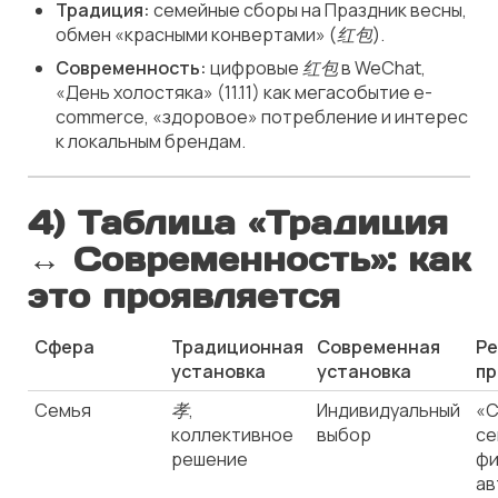
Традиция:
семейные сборы на Праздник весны,
обмен «красными конвертами» (
红包
).
Современность:
цифровые
红包
в WeChat,
«День холостяка» (11.11) как мегасобытие e-
commerce, «здоровое» потребление и интерес
к локальным брендам.
4) Таблица «Традиция
↔ Современность»: как
это проявляется
Сфера
Традиционная
Современная
Ре
установка
установка
пр
Семья
孝
,
Индивидуальный
«С
коллективное
выбор
се
решение
фи
ав