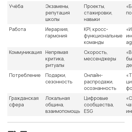
Учёба
Экзамены,
Проекты,
«Б
репутация
стажировки,
по
школы
навыки
Работа
Иерархия,
KPI, кросс-
«И
гармония
функциональные
ин
команды
ag
Коммуникация
Непрямая
Скорость,
«В
критика,
мессенджеры
бы
ритуалы
де
Потребление
Подарки,
Онлайн-
«Т
сезонность
распродажи,
ци
осознанность
фо
Гражданская
Локальная
Цифровые
«С
сфера
община,
сообщества,
ча
взаимопомощь
ESG
ин