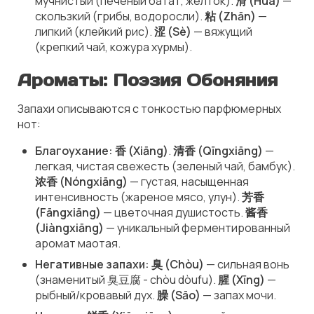
мучнистый
(печеный батат, желток).
滑 (Huá)
—
скользкий
(грибы, водоросли).
粘 (Zhān)
—
липкий
(клейкий рис).
涩 (Sè)
—
вяжущий
(крепкий чай, кожура хурмы).
Ароматы: Поэзия Обоняния
Запахи описываются с тонкостью парфюмерных
нот:
Благоухание: 香 (Xiāng)
.
清香 (Qīngxiāng)
—
легкая, чистая
свежесть (зеленый чай, бамбук).
浓香 (Nóngxiāng)
—
густая, насыщенная
интенсивность (жареное мясо, улун).
芳香
(Fāngxiāng)
—
цветочная
душистость.
酱香
(Jiàngxiāng)
—
уникальный ферментированный
аромат маотая.
Негативные запахи: 臭 (Chòu)
—
сильная вонь
(знаменитый 臭豆腐 - chòu dòufu).
腥 (Xīng)
—
рыбный/кровавый
дух.
臊 (Sāo)
—
запах мочи
.