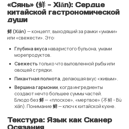
«Сянь» (鲜 - Xiān): Сердце
китайской гастрономической
души
鲜 (Xiān)
— концепт, выходящий за рамки «умами»
или «свежести». Это:
Глубина вкуса
наваристого бульона, умами
морепродуктов.
Свежесть
только что выловленной рыбы или
овощей с грядки.
Пикантная полнота
, делающая вкус «живым».
Вершина гармонии
, когда ингредиенты
создают нечто большее суммы частей.
Блюдо без
鲜
— «плоское», «мертвое» (不鲜 - Bù
xiān). Понимание
鲜
— ключ к китайской кухне.
Текстура: Язык как Сканер
Осязания