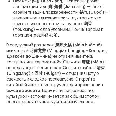
Нюансы: 鲜香 (Xiānxiāng)
—
свежий
аромат,
обещающий вкус
鲜
.
焦香 (Jiāoxiāng)
—
запах
карамелизации/поджаренности
.
锅气 (Guōqì)
—
неуловимое «дыхание вока»
, дух только что
приготовленного на сильном огне.
幽香
(Yōuxiāng)
—
едва уловимый, нежный
аромат
(орхидея, редкий чай).
В следующий раз перед
麻辣火锅 (Málà huǒguō)
или чашкой
明前龙井 (Míngqián Lóngjǐng - Колодец
Дракона до Цинмина)
не ограничивайтесь
«острый» или «ароматный». Скажите
麻辣 (Málà)
—
передав оцепенение и жар. Опишите чай как
清香
(Qīngxiāng)
с
回甘 (Huígān)
— отметив чистую
свежесть и сладкое послевкусие. Откройте
китайский язык как инструмент для
проживания
вкуса и аромата
. Ведь истинная близость с
культурой часто начинается за общим столом,
обогащенная точным, чувственным словом.