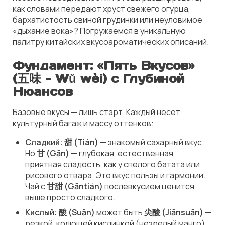
как словами передают хруст свежего огурца,
бархатистость свиной грудинки или неуловимое
«дыхание вока»? Погружаемся в уникальную
палитру китайских вкусоароматических описаний.
Фундамент: «Пять Вкусов»
(五味 - Wǔ wèi) с Глубиной
Нюансов
Базовые вкусы — лишь старт. Каждый несет
культурный багаж и массу оттенков:
Сладкий:
甜 (Tián)
— знакомый сахарный вкус.
Но
甘 (Gān)
—
глубокая, естественная,
приятная
сладость, как у спелого батата или
рисового отвара. Это вкус
пользы
и
гармонии
.
Чай с
甘甜 (Gāntián)
послевкусием ценится
выше просто сладкого.
Кислый:
酸 (Suān)
может быть
尖酸 (Jiānsuān)
—
резкой, колющей
кислинкой (незрелый манго),