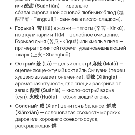
или
酸甜 (Suāntián)
—
идеально
сбалансированной
основой любимых блюд (糖
醋里脊 - Tángcù lǐjǐ - свинина в кисло-сладком).
Горький:
苦 (Kǔ)
в жизни — тяготы (辛苦 - Xīnkǔ),
но в кулинарии и ТКМ —
целебное очищение
.
Горькая дыня (苦瓜 - Kǔguā) или хмель в пиве —
примеры принятой горечи, уравновешивающей
«жар» (上火 - Shànghuǒ).
Острый:
辣 (Là)
— целый спектр!
麻辣 (Málà)
—
оцепеняюще-жгучий
коктейль Сычуани (перец
хуацзяо вызывает онемение).
香辣 (Xiānglà)
—
ароматная жгучесть
, где специи раскрывают
запах.
酸辣 (Suānlà)
—
кисло-острый
взрыв
(суп).
火辣 (Huǒlà)
—
обжигающий
огонь.
Соленый:
咸 (Xián)
ценится в балансе.
鲜咸
(Xiānxián)
—
солоноватая свежесть
морских
даров или хорошего соевого соуса,
раскрывающая
鲜
.