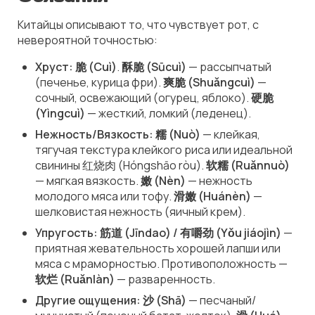
Китайцы описывают то, что
чувствует
рот, с
невероятной точностью:
Хруст: 脆 (Cuì)
.
酥脆 (Sūcuì)
—
рассыпчатый
(печенье, курица фри).
爽脆 (Shuǎngcuì)
—
сочный, освежающий
(огурец, яблоко).
硬脆
(Yìngcuì)
—
жесткий, ломкий
(леденец).
Нежность/Вязкость: 糯 (Nuò)
—
клейкая,
тягучая
текстура клейкого риса или идеальной
свинины 红烧肉 (Hóngshāo ròu).
软糯 (Ruǎnnuò)
—
мягкая вязкость
.
嫩 (Nèn)
—
нежность
молодого мяса или тофу.
滑嫩 (Huánèn)
—
шелковистая нежность
(яичный крем).
Упругость: 筋道 (Jīndao) / 有嚼劲 (Yǒu jiáojìn)
—
приятная жевательность
хорошей лапши или
мяса с мраморностью. Противоположность —
软烂 (Ruǎnlàn)
—
разваренность
.
Другие ощущения: 沙 (Shā)
—
песчаный/