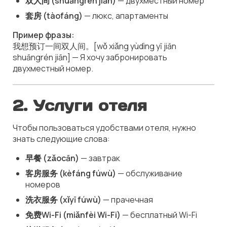
双人间 (shuāngrén jiān)
— двухместный номер
套房 (tàofáng)
— люкс, апартаменты
Пример фразы:
我想预订一间双人间。[wǒ xiǎng yùdìng yī jiān
shuāngrén jiān] — Я хочу забронировать
двухместный номер.
2. Услуги отеля
Чтобы пользоваться удобствами отеля, нужно
знать следующие слова:
早餐 (zǎocān)
— завтрак
客房服务 (kèfáng fúwù)
— обслуживание
номеров
洗衣服务 (xǐyī fúwù)
— прачечная
免费Wi-Fi (miǎnfèi Wi-Fi)
— бесплатный Wi-Fi