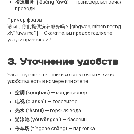
接送服务 (jiēsòng fúwù)
— трансфер, встреча/
проводы
Пример фразы:
请问，你们提供洗衣服务吗？[qǐngwèn, nǐmen tígōng
xǐyī fúwù ma?] — Скажите, вы предоставляете
услуги прачечной?
3. Уточнение удобств
Часто путешественники хотят уточнить, какие
удобства есть в номере или отеле:
空调 (kōngtiáo)
— кондиционер
电视 (diànshì)
— телевизор
热水 (rèshuǐ)
— горячая вода
游泳池 (yóuyǒngchí)
— бассейн
停车场 (tíngchē chǎng)
— парковка