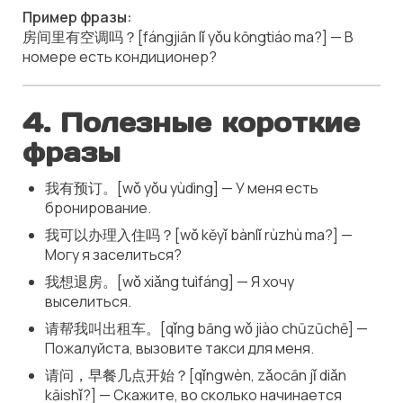
Пример фразы:
房间里有空调吗？[fángjiān lǐ yǒu kōngtiáo ma?] — В
номере есть кондиционер?
4. Полезные короткие
фразы
我有预订。[wǒ yǒu yùdìng] — У меня есть
бронирование.
我可以办理入住吗？[wǒ kěyǐ bànlǐ rùzhù ma?] —
Могу я заселиться?
我想退房。[wǒ xiǎng tuìfáng] — Я хочу
выселиться.
请帮我叫出租车。[qǐng bāng wǒ jiào chūzūchē] —
Пожалуйста, вызовите такси для меня.
请问，早餐几点开始？[qǐngwèn, zǎocān jǐ diǎn
kāishǐ?] — Скажите, во сколько начинается