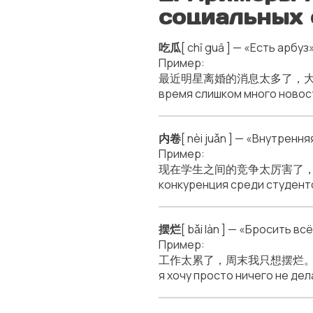
социальных 
吃瓜
[ chī guā ] — «Есть арб
Пример:
最近明星离婚的消息太多了，大家都在吃瓜。[ zuì
время слишком много новост
内卷
[ nèi juǎn ] — «Внутрен
Пример:
现在学生之间的竞争太厉害了，真是内卷。[ xiàn
конкуренция среди студенто
摆烂
[ bǎi làn ] — «Бросить 
Пример:
工作太累了，周末我只想摆烂。[ gōngzuò t
я хочу просто ничего не дел