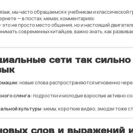
 язык, мы часто обращаемся к учебникам и классической 
ернете — в постах, мемах, комментариях.
 это не просто место общения, но и настоящий двигатель
онимать современных китайцев, важно знать, как развива
оциальные сети так сильно
зык
рмации:
новые слова распространяются мгновенно через
ного сленга:
подростки и молодые взрослые активно с
уальной культуры:
мемы, короткие видео, эмодзи тоже с
новых слов и выражений 