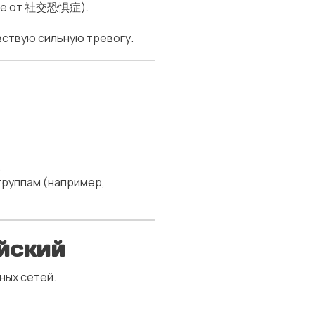
ение от 社交恐惧症).
вствую сильную тревогу.
.
группам (например,
айский
ных сетей.