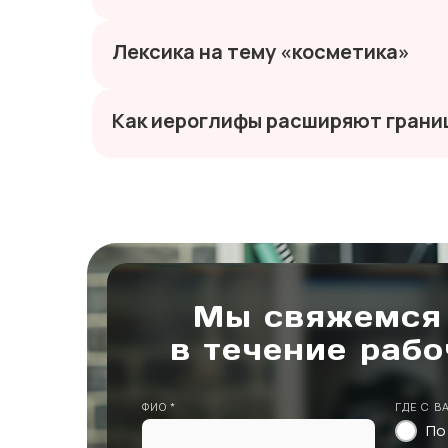
Лексика на тему «косметика»
Как иероглифы расширяют грани
Мы свяжемся
в течение рабо
ФИО *
ГДЕ С В
По