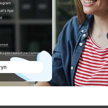
legram
at's App
X
анных
й и
рекламной рассылки
туп