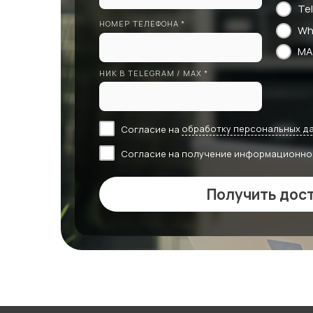
Te
НОМЕР ТЕЛЕФОНА *
Wh
MA
НИК В TELEGRAM / MAX *
Согласие на
обработку персональных д
Согласие на получение информационно
Получить дос