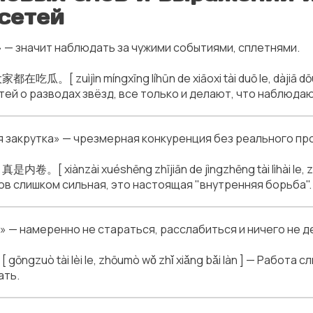
сетей
уз» — значит наблюдать за чужими событиями, сплетнями.
jìn míngxīng líhūn de xiāoxi tài duō le, dàjiā dōu zà
ей о разводах звёзд, все только и делают, что наблюдаю
няя закрутка» — чрезмерная конкуренция без реального пр
zài xuéshēng zhījiān de jìngzhēng tài lìhài le, zhēn 
в слишком сильная, это настоящая "внутренняя борьба".
всё» — намеренно не стараться, расслабиться и ничего не д
ài lèi le, zhōumò wǒ zhǐ xiǎng bǎi làn ] — Работа сл
ать.