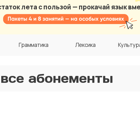
таток лета с пользой — прокачай язык вме
Грамматика
Лексика
Культур
 все абонементы