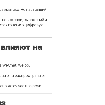
грамматике. Но настоящий
 новых слов, выражений и
ется их язык в цифровую
 влияют на
 WeChat, Weibo,
оздают и распространяют
тановятся частью речи.
из