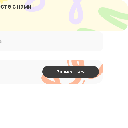
сте с нами!
а
Записаться