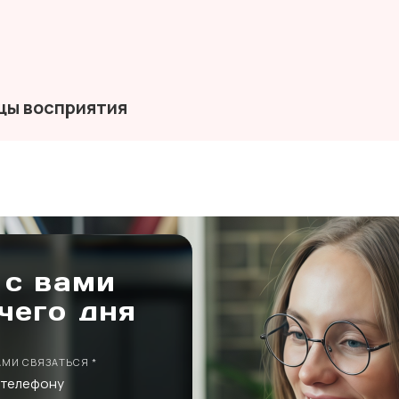
цы восприятия
 с вами
чего дня
АМИ СВЯЗАТЬСЯ *
 телефону