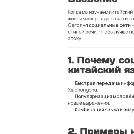
Когда мы изучаем китайский
живой язык рождается в инт
Сегодня
социальные сети
—
стилей речи. Чтобы лучше п
эпоху.
1. Почему с
китайский я
🔹
Быстрая передача инфо
Xiaohongshu.
🔹
Популяризация молодёж
новые выражения.
🔹
Комбинация языка и виз
2. Примеры 