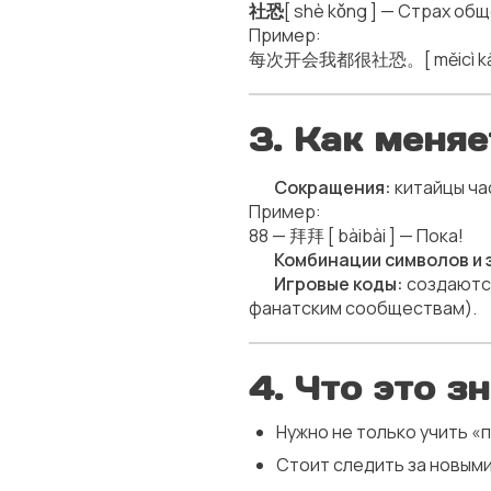
社恐
[ shè kǒng ] — Страх о
Пример:
每次开会我都很社恐。[ měicì kāihuì 
3. Как меня
✅
Сокращения:
китайцы ча
Пример:
88 — 拜拜 [ bàibài ] — Пока!
✅
Комбинации символов и 
✅
Игровые коды:
создаются
фанатским сообществам).
4. Что это 
Нужно не только учить «
Стоит следить за новыми