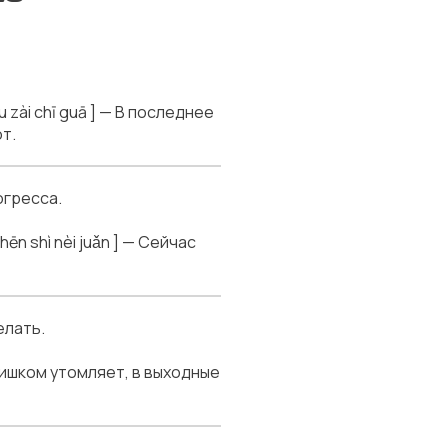
i chī guā ] — В последнее
т.
огресса.
shì nèi juǎn ] — Сейчас
елать.
ишком утомляет, в выходные