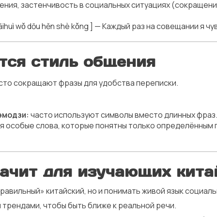
бщения, застенчивость в социальных ситуациях (сокращ
wǒ dōu hěn shè kǒng ] — Каждый раз на совещании я чу
ется стиль общения
сто сокращают фразы для удобства переписки.
эмодзи:
часто используют символы вместо длинных фраз
 особые слова, которые понятны только определённым 
значит для изучающих кит
правильный» китайский, но и понимать живой язык социаль
 трендами, чтобы быть ближе к реальной речи.