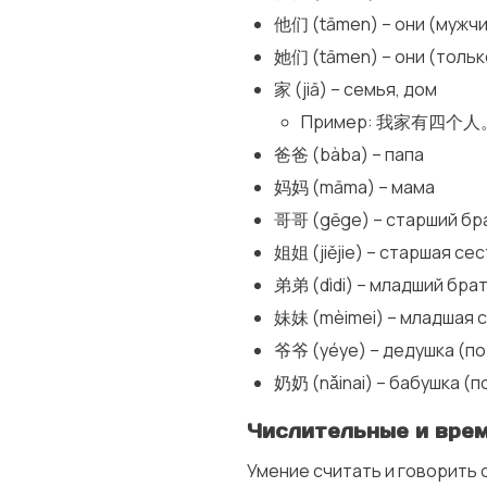
他们 (tāmen) – они (мужчи
她们 (tāmen) – они (толь
家 (jiā) – семья, дом
Пример: 我家有四个人。(Wǒ 
爸爸 (bàba) – папа
妈妈 (māma) – мама
哥哥 (gēge) – старший бр
姐姐 (jiějie) – старшая се
弟弟 (dìdi) – младший бра
妹妹 (mèimei) – младшая 
爷爷 (yéye) – дедушка (по
奶奶 (nǎinai) – бабушка (п
Числительные и врем
Умение считать и говорить 