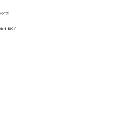
ного!
рый час?