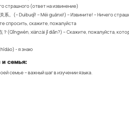
го страшного (ответ на извинение)
– Duìbuqǐ! – Méi guānxi!) – Извините! – Ничего страш
те спросить, скажите, пожалуйста
ngwèn, xiànzài jǐ diǎn?) – Скажите, пожалуйста, кото
dào) - я знаю
и семья:
оей семье – важный шаг в изучении языка.