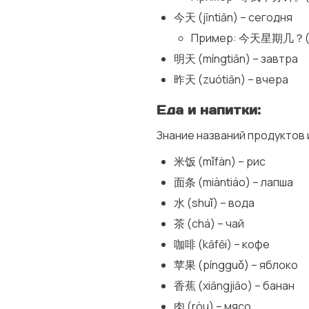
今天 (jīntiān) – сегодня
Пример: 今天星期几？(jīnti
明天 (míngtiān) – завтра
昨天 (zuótiān) – вчера
Еда и напитки:
Знание названий продуктов и
米饭 (mǐfàn) – рис
面条 (miàntiáo) – лапша
水 (shuǐ) – вода
茶 (chá) – чай
咖啡 (kāfēi) – кофе
苹果 (píngguǒ) – яблоко
香蕉 (xiāngjiāo) – банан
肉 (ròu) – мясо