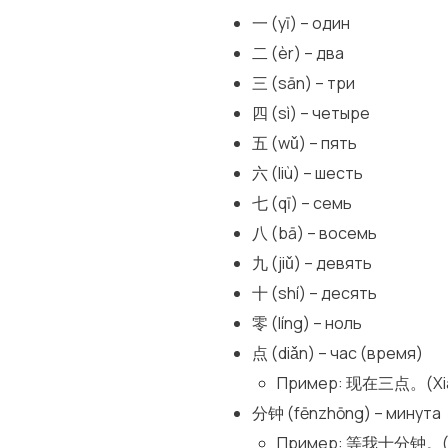
一 (yī) – один
二 (èr) – два
三 (sān) – три
四 (sì) – четыре
五 (wǔ) – пять
六 (liù) – шесть
七 (qī) – семь
八 (bā) – восемь
九 (jiǔ) – девять
十 (shí) – десять
零 (líng) – ноль
点 (diǎn) – час (время)
Пример: 现在三点。(Xiànzà
分钟 (fēnzhōng) – минута
Пример: 等我十分钟。(Děng