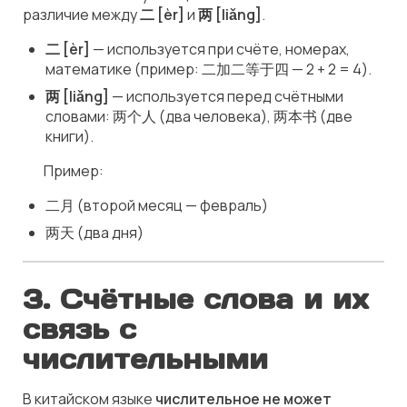
различие между
二 [èr]
и
两 [liǎng]
.
二 [èr]
— используется при счёте, номерах,
математике (пример: 二加二等于四 — 2 + 2 = 4).
两 [liǎng]
— используется перед счётными
словами: 两个人 (два человека), 两本书 (две
книги).
📌 Пример:
二月 (второй месяц — февраль)
两天 (два дня)
3.
Счётные слова и их
связь с
числительными
В китайском языке
числительное не может