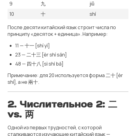
9
九
jiǔ
10
十
shí
После десяти китайский язык строит числа по
принципу
«десяток + единица»
. Например:
11 — 十一 [shí yī]
23 — 二十三 [èr shí sān]
48 — 四十八 [sì shí bā]
Примечание: для 20 используется форма 二十 [èr
shí], а не 兩十.
2.
Числительное 2: 二
vs. 两
Одной из первых трудностей, с которой
сталкиваются изучающие китайский язык —