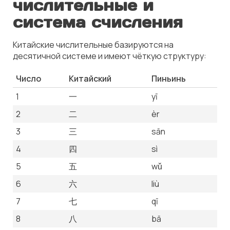
числительные и
система счисления
Китайские числительные базируются на
десятичной системе и имеют чёткую структуру:
Число
Китайский
Пиньинь
1
一
yī
2
二
èr
3
三
sān
4
四
sì
5
五
wǔ
6
六
liù
7
七
qī
8
八
bā