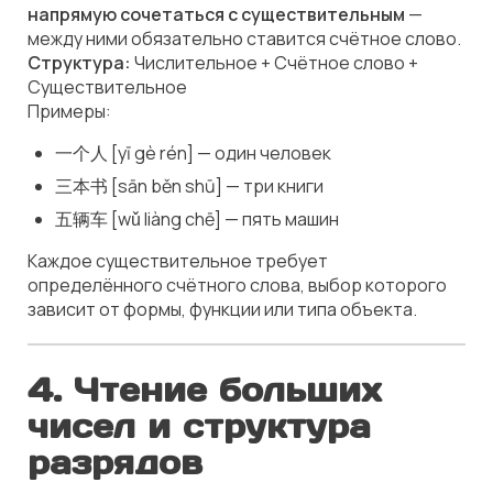
напрямую сочетаться с существительным
—
между ними обязательно ставится счётное слово.
Структура:
Числительное + Счётное слово +
Существительное
Примеры:
一个人 [yī gè rén] — один человек
三本书 [sān běn shū] — три книги
五辆车 [wǔ liàng chē] — пять машин
Каждое существительное требует
определённого счётного слова, выбор которого
зависит от формы, функции или типа объекта.
4.
Чтение больших
чисел и структура
разрядов