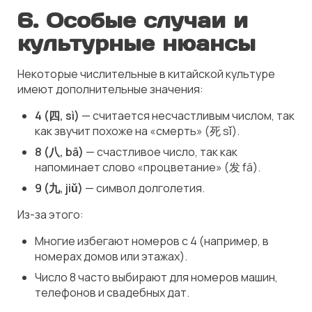
6.
Особые случаи и
культурные нюансы
Некоторые числительные в китайской культуре
имеют дополнительные значения:
4 (四, sì)
— считается несчастливым числом, так
как звучит похоже на «смерть» (死 sǐ).
8 (八, bā)
— счастливое число, так как
напоминает слово «процветание» (发 fā).
9 (九, jiǔ)
— символ долголетия.
Из-за этого:
Многие избегают номеров с 4 (например, в
номерах домов или этажах).
Число 8 часто выбирают для номеров машин,
телефонов и свадебных дат.