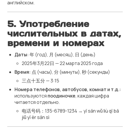
английском.
5.
Употребление
числительных в датах,
времени и номерах
Даты:
年 (год), 月 (месяц), 日 (день)
2025年3月22日 — 22 марта 2025 года
Время:
点 (часы), 分 (минуты), 秒 (секунды)
三点十五分 — 3:15
Номера телефонов, автобусов, комнат и т.д.:
используются
поодиночке
, каждая цифра
читается отдельно.
电话号码：135-6789-1234 → yī sān wǔ liù qī bā
jiǔ yī èr sān sì