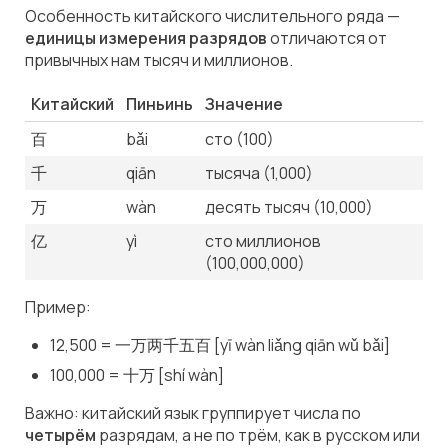
Особенность китайского числительного ряда —
единицы измерения разрядов
отличаются от
привычных нам тысяч и миллионов.
Китайский
Пиньинь
Значение
百
bǎi
сто (100)
千
qiān
тысяча (1,000)
万
wàn
десять тысяч (10,000)
亿
yì
сто миллионов
(100,000,000)
Пример:
12,500 = 一万两千五百 [yī wàn liǎng qiān wǔ bǎi]
100,000 = 十万 [shí wàn]
Важно: китайский язык группирует числа по
четырём
разрядам, а не по трём, как в русском или