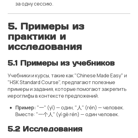
за одну сессию.
5. Примеры из
практики и
исследования
5.1 Примеры из учебников
Учебники и курсы, такие как "Chinese Made Easy" и
"HSK Standard Course", предлагают полезные
примеры и задания, которые помогают закрепить
иероглифы в контексте предложений.
Пример:
"一" (yī) — один, "人" (rén) — человек.
Вместе: "一个人" (yí gè rén) — один человек.
5.2 Исследования