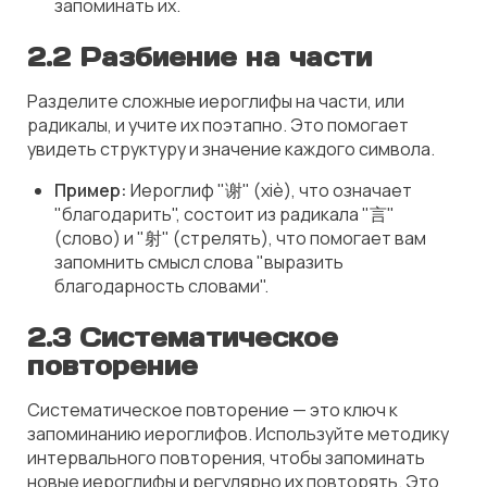
запоминать их.
2.2 Разбиение на части
Разделите сложные иероглифы на части, или
радикалы, и учите их поэтапно. Это помогает
увидеть структуру и значение каждого символа.
Пример:
Иероглиф "谢" (xiè), что означает
"благодарить", состоит из радикала "言"
(слово) и "射" (стрелять), что помогает вам
запомнить смысл слова "выразить
благодарность словами".
2.3 Систематическое
повторение
Систематическое повторение — это ключ к
запоминанию иероглифов. Используйте методику
интервального повторения, чтобы запоминать
новые иероглифы и регулярно их повторять. Это