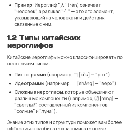
Пример:
Иероглиф "人" (rén) означает
"человек", а радикал "亻" — это его элемент,
указывающий на человека или действия,
связанные с ним.
1.2 Типы китайских
иероглифов
Китайские иероглифы можно классифицировать по
нескольким типам:
Пиктограммы
(например, 口 [kǒu] — "рот").
Идеограммы
(например, 上 [shàng] — "верх").
Сложные иероглифы
, которые объединяют
различные компоненты (например, 明 [míng] —
"светлый", составленный из компонентов
"солнце" и "луна").
Знание этих типов и структуры поможет вам более
эффективно разбирать и запоминать новые