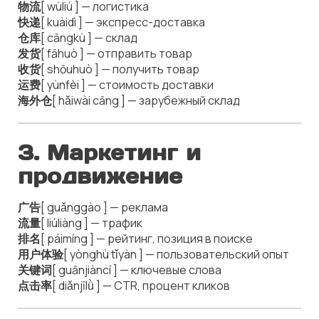
物流
[ wùliú ] — логистика
快递
[ kuàidì ] — экспресс-доставка
仓库
[ cāngkù ] — склад
发货
[ fāhuò ] — отправить товар
收货
[ shōuhuò ] — получить товар
运费
[ yùnfèi ] — стоимость доставки
海外仓
[ hǎiwài cāng ] — зарубежный склад
3. Маркетинг и
продвижение
广告
[ guǎnggào ] — реклама
流量
[ liúliàng ] — трафик
排名
[ páimíng ] — рейтинг, позиция в поиске
用户体验
[ yònghù tǐyàn ] — пользовательский опыт
关键词
[ guānjiàncí ] — ключевые слова
点击率
[ diǎnjīlǜ ] — CTR, процент кликов