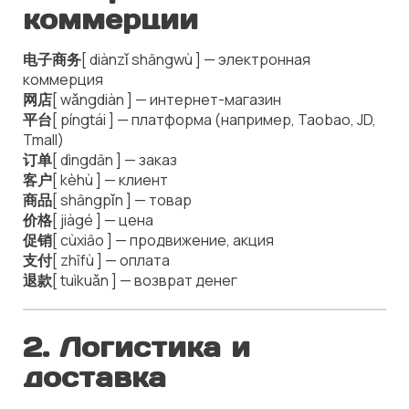
коммерции
电子商务
[ diànzǐ shāngwù ] — электронная
коммерция
网店
[ wǎngdiàn ] — интернет-магазин
平台
[ píngtái ] — платформа (например, Taobao, JD,
Tmall)
订单
[ dìngdān ] — заказ
客户
[ kèhù ] — клиент
商品
[ shāngpǐn ] — товар
价格
[ jiàgé ] — цена
促销
[ cùxiāo ] — продвижение, акция
支付
[ zhīfù ] — оплата
退款
[ tuìkuǎn ] — возврат денег
2. Логистика и
доставка