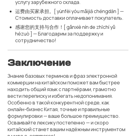
услугу зарубежного склада.
运费由买家承担。[ yùnfèi yóu mǎijiā chéngdān ] —
Стоимость доставки оплачивает покупатель.
感谢您的支持与合作！[ gǎnxiè nín de zhīchí yǔ
hézuò ] — Благодарим за поддержку и
сотрудничество!
Заключение
Знание базовых терминов и фраз электронной
коммерции на китайском поможет вам быстрее
находить общий язык с партнёрами, грамотно
вести переписку и избегать недопонимания.
Особенно в такой конкурентной среде, как
онлайн-бизнес Китая, точные и правильные
формулировки — ваше большое преимущество.
Осваивайте лексику постепенно — и скоро
китайский станет вашим надёжным инструментом