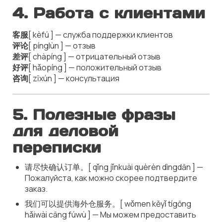
4. Работа с клиентами
客服
[ kèfú ] — служба поддержки клиентов
评论
[ pínglùn ] — отзыв
差评
[ chàpíng ] — отрицательный отзыв
好评
[ hǎopíng ] — положительный отзыв
咨询
[ zīxún ] — консультация
5. Полезные фразы
для деловой
переписки
请尽快确认订单。[ qǐng jǐnkuài quèrèn dìngdān ] —
Пожалуйста, как можно скорее подтвердите
заказ.
我们可以提供海外仓服务。[ wǒmen kěyǐ tígōng
hǎiwài cāng fúwù ] — Мы можем предоставить