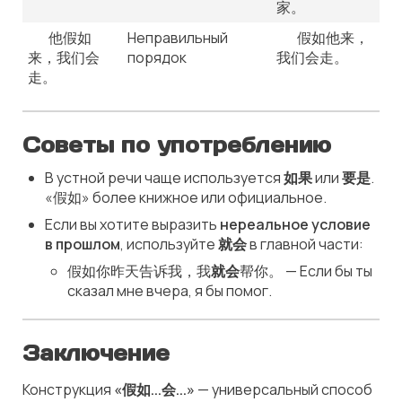
家。
❌ 他假如
Неправильный
✅ 假如他来，
来，我们会
порядок
我们会走。
走。
Советы по употреблению
В устной речи чаще используется
如果
или
要是
.
«假如» более книжное или официальное.
Если вы хотите выразить
нереальное условие
в прошлом
, используйте
就会
в главной части:
假如你昨天告诉我，我
就会
帮你。 — Если бы ты
сказал мне вчера, я бы помог.
Заключение
Конструкция
«假如...会...»
— универсальный способ