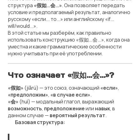
структура
«假如...会...»
. Она позволяет передать
условие и предполагаемый результат, аналогично
русскому «если... то...» или английскому «if...
will/would...».
В этой статье мы разберём, как правильно
использовать конструкцию «假如...会...», когда она
уместна и какие грамматические особенности
нужно учитывать при её употреблении.
Что означает «假如...会...»?
«假如»
(jiǎrú) — это союз, означающий
«если»
,
«предположим»
,
«в случае если»
.
«会»
(huì) — модальный глагол, выражающий
возможность
,
предположение
или
навык
, в
данном случае —
вероятный результат
.
📌
Базовая структура: