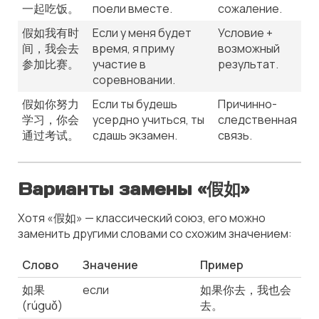
一起吃饭。
поели вместе.
сожаление.
假如我有时
Если у меня будет
Условие +
间，我会去
время, я приму
возможный
参加比赛。
участие в
результат.
соревновании.
假如你努力
Если ты будешь
Причинно-
学习，你会
усердно учиться, ты
следственная
通过考试。
сдашь экзамен.
связь.
Варианты замены «假如»
Хотя «假如» — классический союз, его можно
заменить другими словами со схожим значением:
Слово
Значение
Пример
如果
если
如果你去，我也会
(rúguǒ)
去。