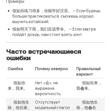
Примеры:
假如你练习得多，你能学好汉语。 — Если будешь
больше практиковаться, сможешь хорошо
выучить китайский.
假如明天下雨，我们应该带伞。 — Если завтра
пойдёт дождь, нам стоит взять зонт.
Часто встречающиеся
ошибки
Ошибка
Почему неверно
Правильный
вариант
❌ 假如你
Нет «会», не
✅ 假如你来，
来，我来。
выражена
我
会
来。
вероятность
❌ 假如他生
Отсутствует
✅ 假如他生
病，他在家。
модальный глагол
病，他
会
在