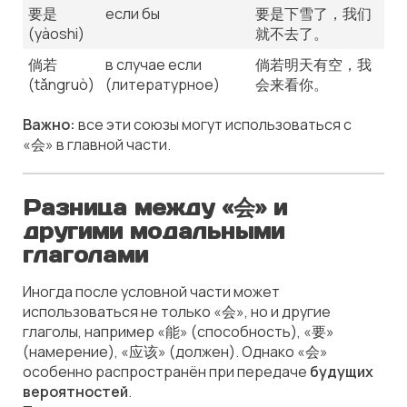
要是
если бы
要是下雪了，我们
(yàoshi)
就不去了。
倘若
в случае если
倘若明天有空，我
(tǎngruò)
(литературное)
会来看你。
Важно:
все эти союзы могут использоваться с
«会» в главной части.
Разница между «会» и
другими модальными
глаголами
Иногда после условной части может
использоваться не только «会», но и другие
глаголы, например «能» (способность), «要»
(намерение), «应该» (должен). Однако «会»
особенно распространён при передаче
будущих
вероятностей
.