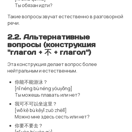
Ты обязан идти?
Такие вопросы звучат естественно в разговорной
речи.
2.2.
Альтернативные
вопросы (конструкция
"глагол + 不 + глагол")
Эта конструкция делает вопрос более
нейтральным и естественным.
你能不能游泳？
[nǐ néng bù néng yóuyǒng]
Ты можешь плавать или нет?
我可不可以坐这里？
[wǒ kě bù kěyǐ zuò zhèlǐ]
Можно мне здесь сесть или нет?
你要不要去？