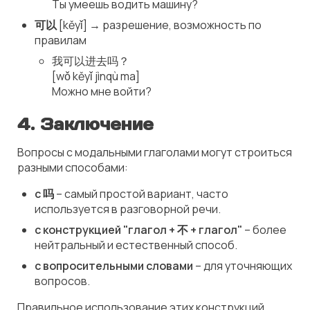
Ты умеешь водить машину?
可以
[kěyǐ] → разрешение, возможность по
правилам
我可以进去吗？
[wǒ kěyǐ jìnqù ma]
Можно мне войти?
4. Заключение
Вопросы с модальными глаголами могут строиться
разными способами:
с 吗
– самый простой вариант, часто
используется в разговорной речи.
с конструкцией "глагол + 不 + глагол"
– более
нейтральный и естественный способ.
с вопросительными словами
– для уточняющих
вопросов.
Правильное использование этих конструкций