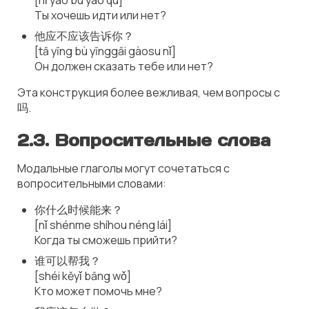
[nǐ yào bù yào qù]
Ты хочешь идти или нет?
他应不应该告诉你？
[tā yīng bù yīnggāi gàosu nǐ]
Он должен сказать тебе или нет?
Эта конструкция более вежливая, чем вопросы с
吗.
2.3.
Вопросительные слова
Модальные глаголы могут сочетаться с
вопросительными словами:
你什么时候能来？
[nǐ shénme shíhou néng lái]
Когда ты сможешь прийти?
谁可以帮我？
[shéi kěyǐ bāng wǒ]
Кто может помочь мне?