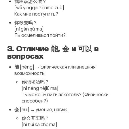
我应该怎么做？
[wǒ yīnggāi zěnme zuò]
Как мне поступить?
你敢去吗？
[nǐ gǎn qù ma]
Ты осмелишься пойти?
3. Отличие 能, 会 и 可以 в
вопросах
能
[néng] → физическая или внешняя
возможность
你能喝酒吗？
[nǐ néng hējiǔ ma]
Ты можешь пить алкоголь? (Физически
способен?)
会
[huì] → умение, навык
你会开车吗？
[nǐ huì kāichē ma]