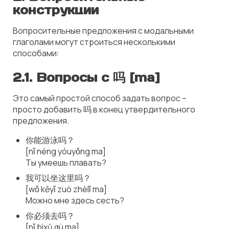
конструкции
Вопросительные предложения с модальными
глаголами могут строиться несколькими
способами:
2.1.
Вопросы с 吗 [ma]
Это самый простой способ задать вопрос –
просто добавить 吗 в конец утвердительного
предложения.
你能游泳吗？
[nǐ néng yóuyǒng ma]
Ты умеешь плавать?
我可以坐这里吗？
[wǒ kěyǐ zuò zhèlǐ ma]
Можно мне здесь сесть?
你必须去吗？
[nǐ bìxū qù ma]