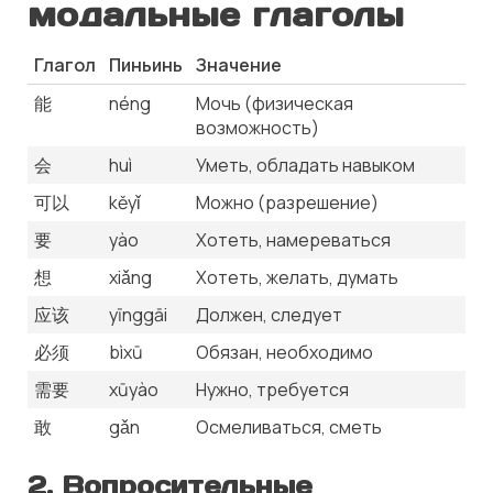
модальные глаголы
Глагол
Пиньинь
Значение
能
néng
Мочь (физическая
возможность)
会
huì
Уметь, обладать навыком
可以
kěyǐ
Можно (разрешение)
要
yào
Хотеть, намереваться
想
xiǎng
Хотеть, желать, думать
应该
yīnggāi
Должен, следует
必须
bìxū
Обязан, необходимо
需要
xūyào
Нужно, требуется
敢
gǎn
Осмеливаться, сметь
2. Вопросительные