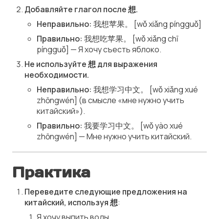
Добавляйте глагол после 想.
Неправильно:
我想苹果。 [wǒ xiǎng píngguǒ]
Правильно:
我想吃苹果。 [wǒ xiǎng chī
píngguǒ] — Я хочу съесть яблоко.
Не используйте 想 для выражения
необходимости.
Неправильно:
我想学习中文。 [wǒ xiǎng xué
zhōngwén] (в смысле «мне нужно учить
китайский»).
Правильно:
我要学习中文。 [wǒ yào xué
zhōngwén] — Мне нужно учить китайский.
Практика
Переведите следующие предложения на
китайский, используя 想
:
Я хочу выпить воды.