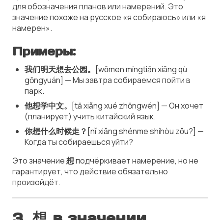
для обозначения планов или намерений. Это
значение похоже на русское «я собираюсь» или «я
намерен».
Примеры:
我们明天想去公园。
[wǒmen míngtiān xiǎng qù
gōngyuán] — Мы завтра собираемся пойти в
парк.
他想学中文。
[tā xiǎng xué zhōngwén] — Он хочет
(планирует) учить китайский язык.
你想什么时候走？
[nǐ xiǎng shénme shíhòu zǒu?] —
Когда ты собираешься уйти?
Это значение
想
подчёркивает намерение, но не
гарантирует, что действие обязательно
произойдёт.
3. 想 в значении