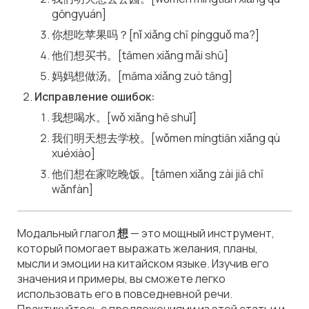
gōngyuán]
你想吃苹果吗？[nǐ xiǎng chī píngguǒ ma?]
他们想买书。[tāmen xiǎng mǎi shū]
妈妈想做汤。[māma xiǎng zuò tāng]
Исправление ошибок:
我想喝水。[wǒ xiǎng hē shuǐ]
我们明天想去学校。[wǒmen míngtiān xiǎng qù
xuéxiào]
他们想在家吃晚饭。[tāmen xiǎng zài jiā chī
wǎnfàn]
Модальный глагол
想
— это мощный инструмент,
который помогает выражать желания, планы,
мысли и эмоции на китайском языке. Изучив его
значения и примеры, вы сможете легко
использовать его в повседневной речи.