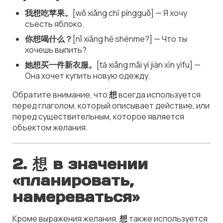
我想吃苹果。
[wǒ xiǎng chī píngguǒ] — Я хочу
съесть яблоко.
你想喝什么？
[nǐ xiǎng hē shénme?] — Что ты
хочешь выпить?
她想买一件新衣服。
[tā xiǎng mǎi yí jiàn xīn yīfu] —
Она хочет купить новую одежду.
Обратите внимание, что
想
всегда используется
перед глаголом, который описывает действие, или
перед существительным, которое является
объектом желания.
2. 想 в значении
«планировать,
намереваться»
Кроме выражения желания,
想
также используется