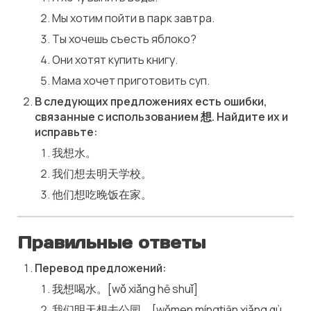
Мы хотим пойти в парк завтра.
Ты хочешь съесть яблоко?
Они хотят купить книгу.
Мама хочет приготовить суп.
В следующих предложениях есть ошибки,
связанные с использованием 想. Найдите их и
исправьте:
我想水。
我们想去明天学校。
他们想吃晚饭在家。
Правильные ответы
Перевод предложений:
我想喝水。[wǒ xiǎng hē shuǐ]
我们明天想去公园。[wǒmen míngtiān xiǎng qù