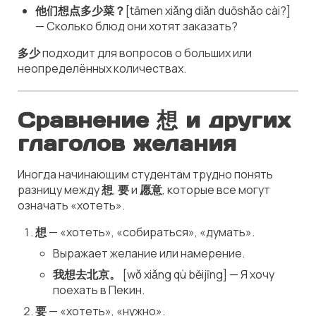
他们想点多少菜？
[tāmen xiǎng diǎn duōshǎo cài?]
— Сколько блюд они хотят заказать?
多少
подходит для вопросов о больших или
неопределённых количествах.
Сравнение 想 и других
глаголов желания
Иногда начинающим студентам трудно понять
разницу между
想
,
要
и
愿意
, которые все могут
означать «хотеть».
想
— «хотеть», «собираться», «думать».
Выражает желание или намерение.
我想去北京。
[wǒ xiǎng qù běijīng] — Я хочу
поехать в Пекин.
要
— «хотеть», «нужно».