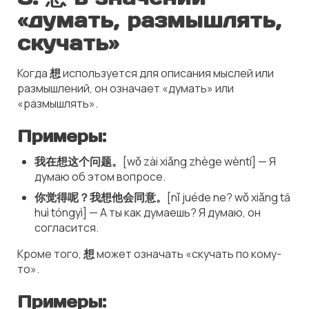
«думать, размышлять,
скучать»
Когда
想
используется для описания мыслей или
размышлений, он означает «думать» или
«размышлять».
Примеры:
我在想这个问题。
[wǒ zài xiǎng zhège wèntí] — Я
думаю об этом вопросе.
你觉得呢？我想他会同意。
[nǐ juéde ne? wǒ xiǎng tā
huì tóngyì] — А ты как думаешь? Я думаю, он
согласится.
Кроме того,
想
может означать «скучать по кому-
то».
Примеры: