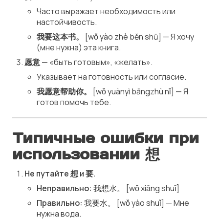
Часто выражает необходимость или
настойчивость.
我要这本书。
[wǒ yào zhè běn shū] — Я хочу
(мне нужна) эта книга.
愿意
— «быть готовым», «желать».
Указывает на готовность или согласие.
我愿意帮助你。
[wǒ yuànyì bāngzhù nǐ] — Я
готов помочь тебе.
Типичные ошибки при
использовании 想
Не путайте 想 и 要.
Неправильно:
我想水。 [wǒ xiǎng shuǐ]
Правильно:
我要水。 [wǒ yào shuǐ] — Мне
нужна вода.