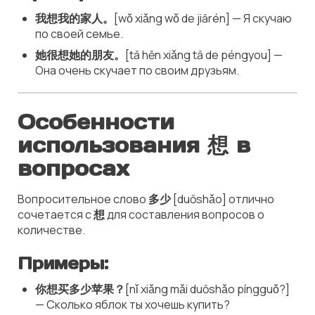
我想我的家人。
[wǒ xiǎng wǒ de jiārén] — Я скучаю
по своей семье.
她很想她的朋友。
[tā hěn xiǎng tā de péngyou] —
Она очень скучает по своим друзьям.
Особенности
использования 想 в
вопросах
Вопросительное слово
多少
[duōshǎo] отлично
сочетается с
想
для составления вопросов о
количестве.
Примеры:
你想买多少苹果？
[nǐ xiǎng mǎi duōshǎo píngguǒ?]
— Сколько яблок ты хочешь купить?